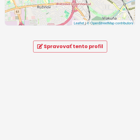
Leaflet
|
© OpenStreetMap contributors
Spravovať tento profil