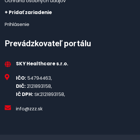
Ochrana osobných údajov
+ Pridať zariadenie
Prihlásenie
Prevádzkovateľ portálu
SKY Healthcare s.r.o.
IČO:
54794463,
DIČ:
2121893158,
IČ DPH:
SK2121893158,
info@zzz.sk