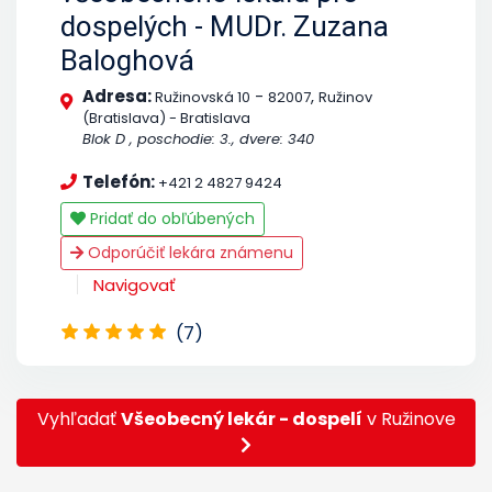
dospelých - MUDr. Zuzana
Baloghová
Adresa:
-
,
Ružinovská 10
82007
Ružinov
(Bratislava) - Bratislava
Blok D , poschodie: 3., dvere: 340
Telefón:
+421 2 4827 9424
Pridať do obľúbených
Odporúčiť lekára známenu
Navigovať
(7)
Vyhľadať
Všeobecný lekár - dospelí
v Ružinove