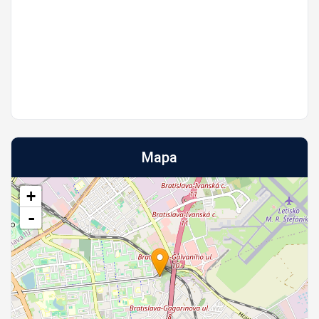
Mapa
+
-