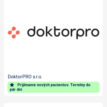
Predch.
Nasled
DoktorPRO s.r.o.
Prijímame nových pacientov. Termíny do
pár dni