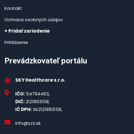
Kontakt
Ochrana osobných údajov
+ Pridať zariadenie
Prihlásenie
Prevádzkovateľ portálu
SKY Healthcare s.r.o.
IČO:
54794463,
DIČ:
2121893158,
IČ DPH:
SK2121893158,
info@zzz.sk