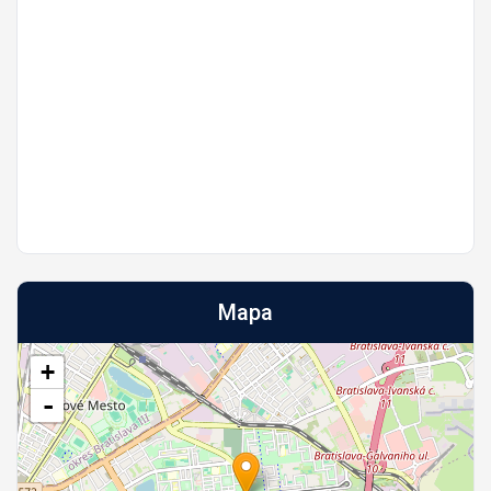
Mapa
+
-