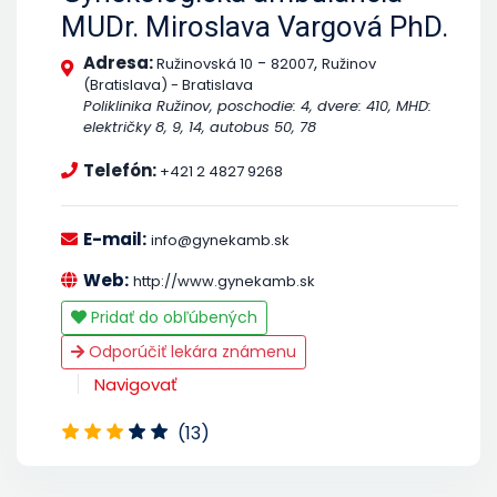
MUDr. Miroslava Vargová PhD.
Adresa:
-
,
Ružinovská 10
82007
Ružinov
(Bratislava) - Bratislava
Poliklinika Ružinov, poschodie: 4, dvere: 410, MHD:
električky 8, 9, 14, autobus 50, 78
Telefón:
+421 2 4827 9268
E-mail:
info@gynekamb.sk
Web:
http://www.gynekamb.sk
Pridať do obľúbených
Odporúčiť lekára známenu
Navigovať
(13)