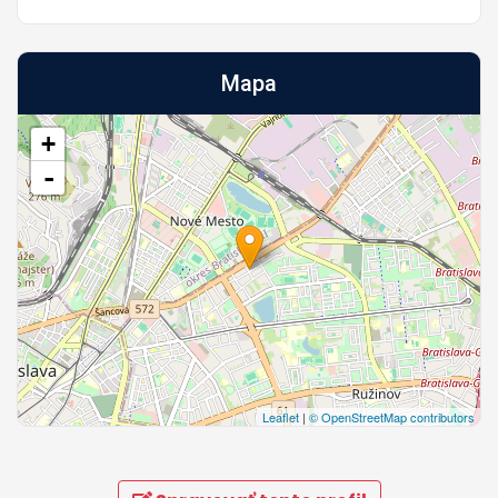
Mapa
+
-
Leaflet
|
© OpenStreetMap contributors