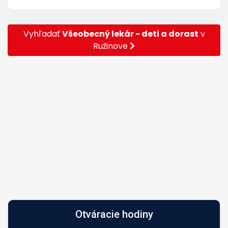
Vyhľadať
Všeobecný lekár - deti a dorast
v
Ružinove
Otváracie hodiny