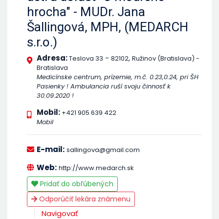
hrocha" - MUDr. Jana
Šallingová, MPH, (MEDARCH
s.r.o.)
Adresa:
-
,
Teslova 33
82102
Ružinov (Bratislava) -
Bratislava
Medicínske centrum, prízemie, m.č. 0.23,0.24, pri ŠH
Pasienky ! Ambulancia ruší svoju činnosť k
30.09.2020 !
Mobil:
+421 905 639 422
Mobil
E-mail:
sallingova@gmail.com
Web:
http://www.medarch.sk
Pridať do obľúbených
Odporúčiť lekára známenu
Navigovať