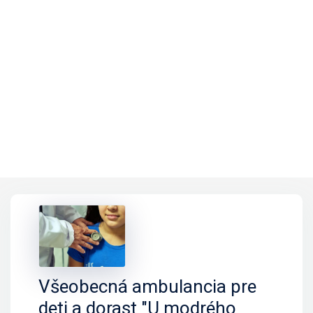
Všeobecná ambulancia pre
deti a dorast "U modrého