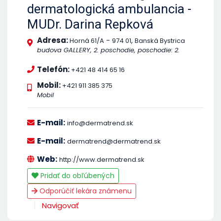
dermatologická ambulancia -
MUDr. Darina Repková
Adresa:
-
,
Horná 61/A
974 01
Banská Bystrica
budova GALLERY, 2. poschodie, poschodie: 2.
Telefón:
+421 48 414 65 16
Mobil:
+421 911 385 375
Mobil
E-mail:
info@dermatrend.sk
E-mail:
dermatrend@dermatrend.sk
Web:
http://www.dermatrend.sk
Pridať do obľúbených
Odporúčiť lekára známenu
Navigovať