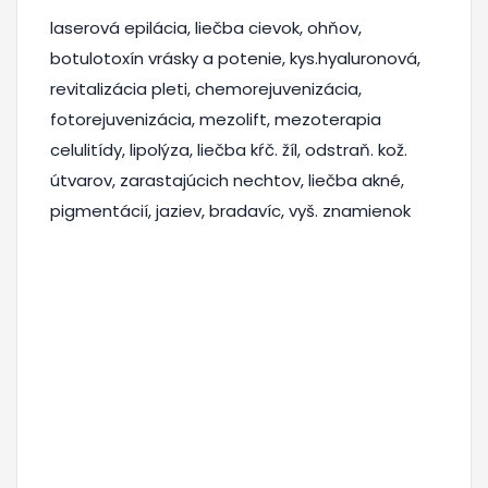
laserová epilácia, liečba cievok, ohňov,
botulotoxín vrásky a potenie, kys.hyaluronová,
revitalizácia pleti, chemorejuvenizácia,
fotorejuvenizácia, mezolift, mezoterapia
celulitídy, lipolýza, liečba kŕč. žíl, odstraň. kož.
útvarov, zarastajúcich nechtov, liečba akné,
pigmentácií, jaziev, bradavíc, vyš. znamienok