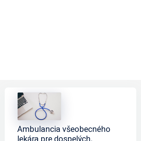
Ambulancia všeobecného
lekára pre dospelých,