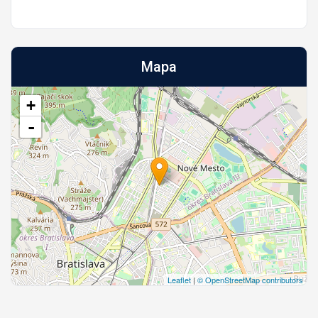
Mapa
+
-
Leaflet
|
© OpenStreetMap contributors