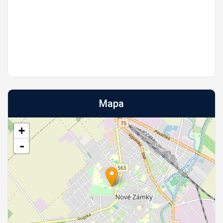
Mapa
+
-