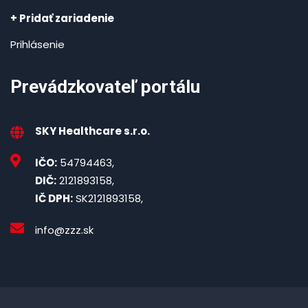
+ Pridať zariadenie
Prihlásenie
Prevádzkovateľ portálu
SKY Healthcare s.r.o.
IČO:
54794463,
DIČ:
2121893158,
IČ DPH:
SK2121893158,
info@zzz.sk