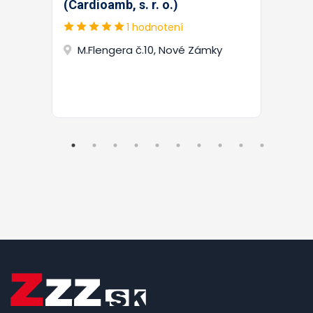
(Cardioamb, s. r. o.)
1 hodnotení
M.Flengera č.10, Nové Zámky