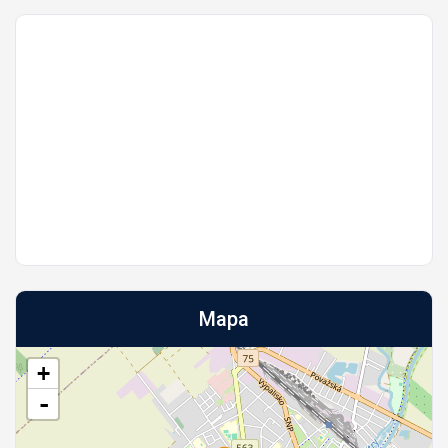
Mapa
+
-