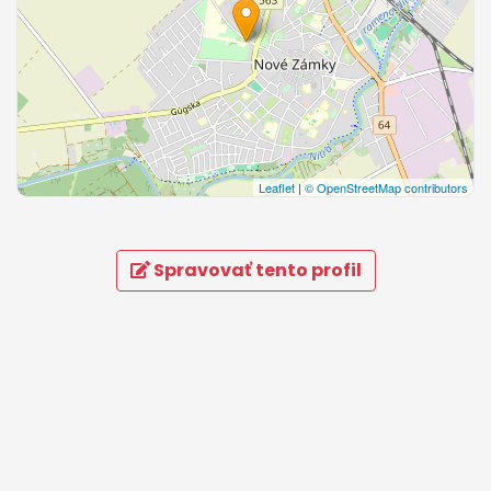
Leaflet
|
© OpenStreetMap contributors
Spravovať tento profil