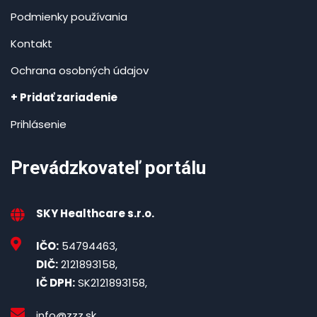
Podmienky používania
Kontakt
Ochrana osobných údajov
+ Pridať zariadenie
Prihlásenie
Prevádzkovateľ portálu
SKY Healthcare s.r.o.
IČO:
54794463,
DIČ:
2121893158,
IČ DPH:
SK2121893158,
info@zzz.sk