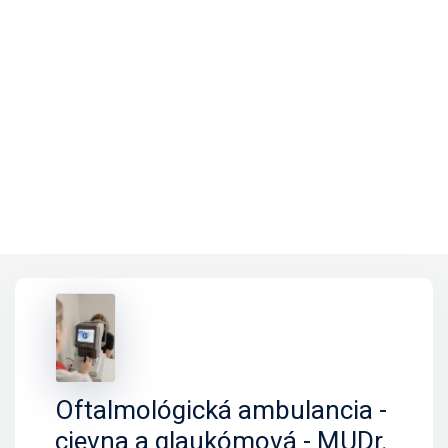
Oftalmológická ambulancia -
cievna a glaukómová - MUDr.