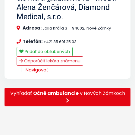
Alena Ženčárová, Diamond
Medical, s.r.o.
Adresa:
-
,
Jaka Kráľa 3
94002
Nové Zámky
Telefón:
+421 35 691 25 03
Pridať do obľúbených
Odporúčiť lekára známenu
Navigovať
Vyhľadať
Očné ambulancie
v Nových Zámkoch