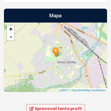
Mapa
+
-
Leaflet
|
© OpenStreetMap contributors
Spravovať tento profil