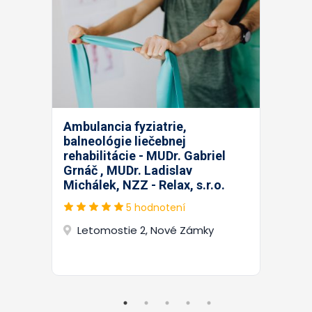
Ambulancia fyziatrie,
balneológie liečebnej
rehabilitácie - MUDr. Gabriel
Grnáč , MUDr. Ladislav
Michálek, NZZ - Relax, s.r.o.
5 hodnotení
Letomostie 2, Nové Zámky