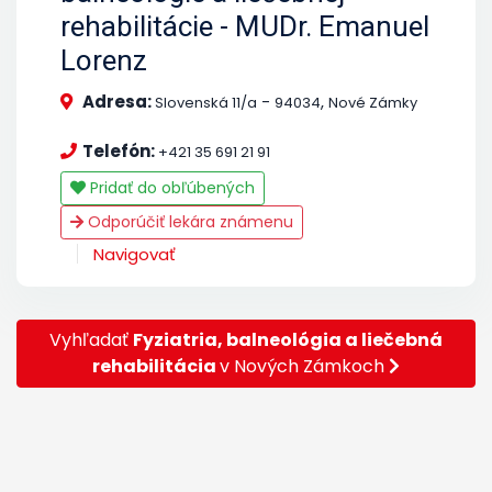
rehabilitácie - MUDr. Emanuel
Lorenz
Adresa:
-
,
Slovenská 11/a
94034
Nové Zámky
Telefón:
+421 35 691 21 91
Pridať do obľúbených
Odporúčiť lekára známenu
Navigovať
Vyhľadať
Fyziatria, balneológia a liečebná
rehabilitácia
v Nových Zámkoch