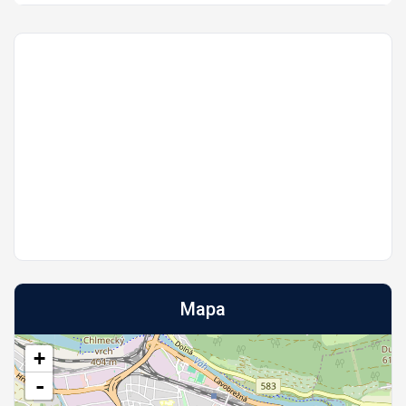
Mapa
+
-