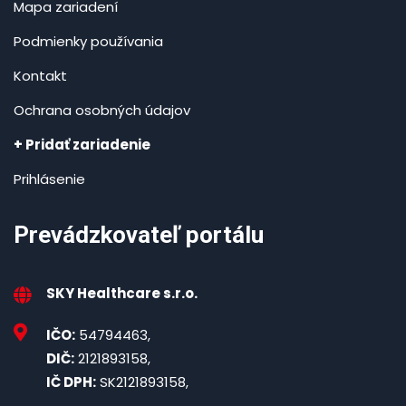
Mapa zariadení
Podmienky používania
Kontakt
Ochrana osobných údajov
+ Pridať zariadenie
Prihlásenie
Prevádzkovateľ portálu
SKY Healthcare s.r.o.
IČO:
54794463,
DIČ:
2121893158,
IČ DPH:
SK2121893158,