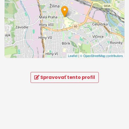
Leaflet
|
© OpenStreetMap contributors
Spravovať tento profil