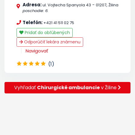
Adresa:
-
,
ul. Vojtecha Spanyola 43
01207
Žilina
poschodie: 6.
Telefón:
+421 41 511 02 75
Pridať do obľúbených
Odporúčiť lekára známenu
Navigovať
(1)
Vyhľadať
Chirurgické ambulancie
v Žiline