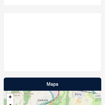
Mapa
+
-