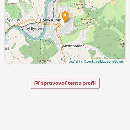
Leaflet
|
© OpenStreetMap contributors
Spravovať tento profil