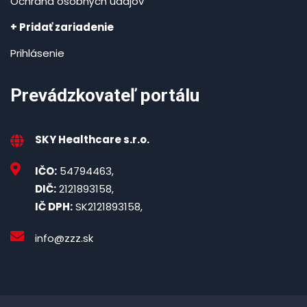
Ochrana osobných údajov
+ Pridať zariadenie
Prihlásenie
Prevádzkovateľ portálu
SKY Healthcare s.r.o.
IČO:
54794463,
DIČ:
2121893158,
IČ DPH:
SK2121893158,
info@zzz.sk