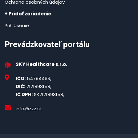
Ochrana osobných údajov
+ Pridať zariadenie
Prihlásenie
Prevádzkovateľ portálu
SKY Healthcare s.r.o.
IČO:
54794463,
DIČ:
2121893158,
IČ DPH:
SK2121893158,
info@zzz.sk