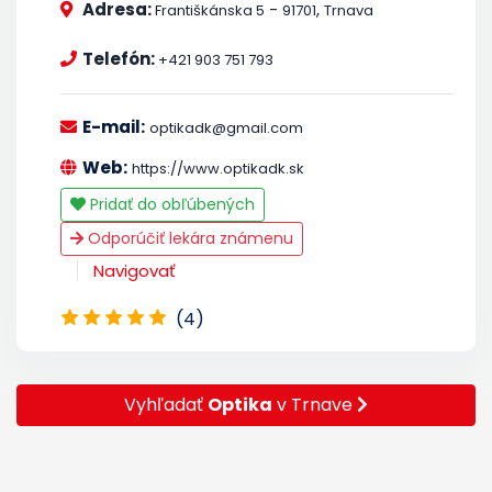
Adresa:
-
,
Františkánska 5
91701
Trnava
Telefón:
+421 903 751 793
E-mail:
optikadk@gmail.com
Web:
https://www.optikadk.sk
Pridať do obľúbených
Odporúčiť lekára známenu
Navigovať
(4)
Vyhľadať
Optika
v Trnave