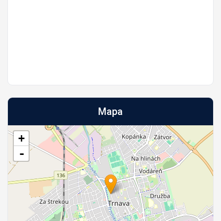
Mapa
+
-