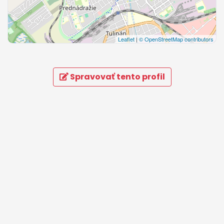
Leaflet
|
© OpenStreetMap contributors
Spravovať tento profil