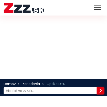
Domov
Zariadenia
Optika D+K