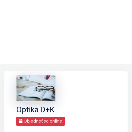
Optika D+K
Objednať sa online