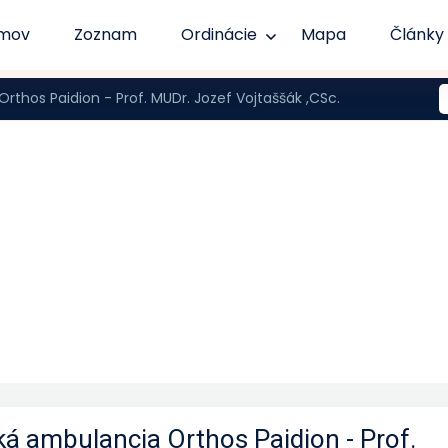
mov
Zoznam
Ordinácie
Mapa
Články
thos Paidion - Prof. MUDr. Jozef Vojtaššák ,CSc.
á ambulancia Orthos Paidion - Prof.