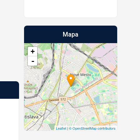
Mapa
+
-
Leaflet
|
© OpenStreetMap contributors