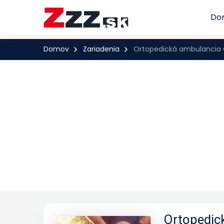
Do
Domov
Zariadenia
Ortopedická ambulancia Or
Ortopedick