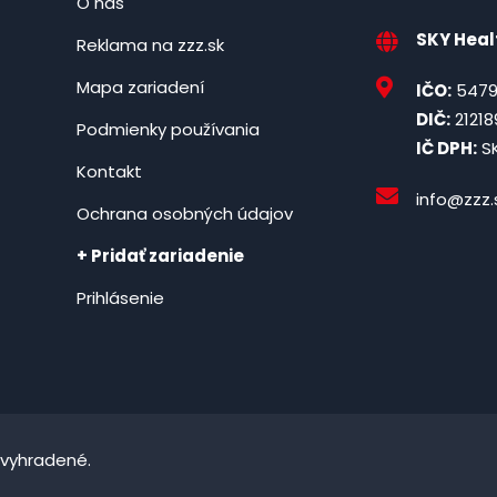
O nás
SKY Healt
Reklama na zzz.sk
Mapa zariadení
IČO:
5479
DIČ:
21218
Podmienky používania
IČ DPH:
SK
Kontakt
info@zzz.
Ochrana osobných údajov
+ Pridať zariadenie
Prihlásenie
 vyhradené.