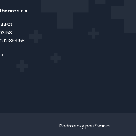
hcare s.r.o.
4463,
93158,
2121893158,
sk
Podmienky používania