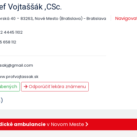
f Vojtaššák ,CSc.
-
,
Navigova
orská 40
83263
Nové Mesto (Bratislava) - Bratislava
 2 4445 1102
5 658 112
ssakj@gmail.com
ww.profvojtassak.sk
ľúbených
Odporúčiť lekára známenu
4)
dické ambulancie
v Novom Meste