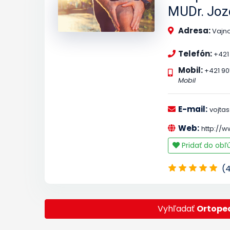
MUDr. Joze
Adresa:
Vajn
Telefón:
+421
Mobil:
+421 90
Mobil
E-mail:
vojta
Web:
http://w
Pridať do ob
(
Vyhľadať
Ortope