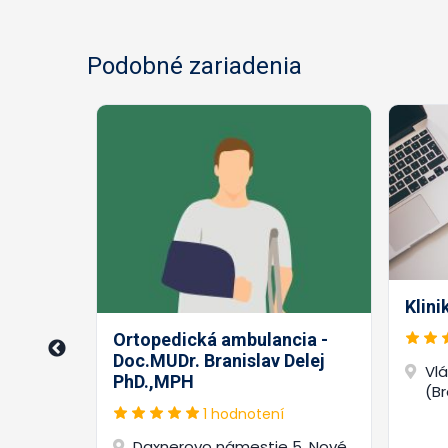
Podobné zariadenia
Klin
cia -
Ortopedická ambulancia -
Doc.MUDr. Branislav Delej
Vl
PhD.,MPH
(Br
 Mesto
1 hodnotení
Daxnerovo námestie 5, Nové