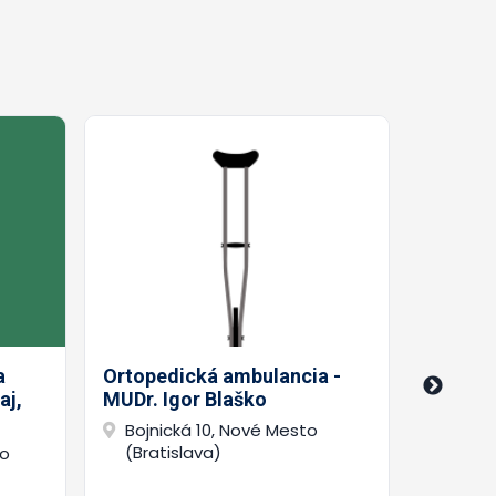
Ortoped
DFNsP 
a
Ortopedická ambulancia -
Zambor
aj,
MUDr. Igor Blaško
Limbo
Bojnická 10, Nové Mesto
(Brat
(Bratislava)
to