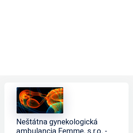
Neštátna gynekologická
ambulancia Femme, s.r.o. -