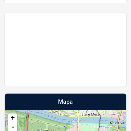
Mapa
+
-