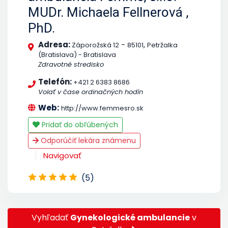
MUDr. Michaela Fellnerová ,
PhD.
Adresa:
-
,
Záporožská 12
85101
Petržalka
(Bratislava) - Bratislava
Zdravotné stredisko
Telefón:
+421 2 6383 8686
Volať v čase ordinačných hodín
Web:
http://www.femmesro.sk
Pridať do obľúbených
Odporúčiť lekára známenu
Navigovať
(5)
Vyhľadať
Gynekologické ambulancie
v