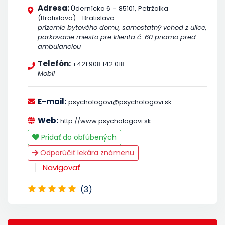
Adresa:
-
,
Údernícka 6
85101
Petržalka
(Bratislava) - Bratislava
prízemie bytového domu, samostatný vchod z ulice,
parkovacie miesto pre klienta č. 60 priamo pred
ambulanciou
Telefón:
+421 908 142 018
Mobil
E-mail:
psychologovi@psychologovi.sk
Web:
http://www.psychologovi.sk
Pridať do obľúbených
Odporúčiť lekára známenu
Navigovať
(3)