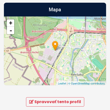
Mapa
+
-
Leaflet
|
© OpenStreetMap contributors
Spravovať tento profil