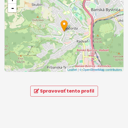
-
Leaflet
|
© OpenStreetMap contributors
Spravovať tento profil