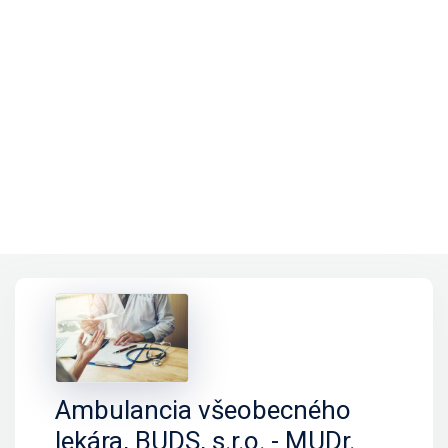
Ambulancia všeobecného
lekára, BUDS, s.r.o. - MUDr.