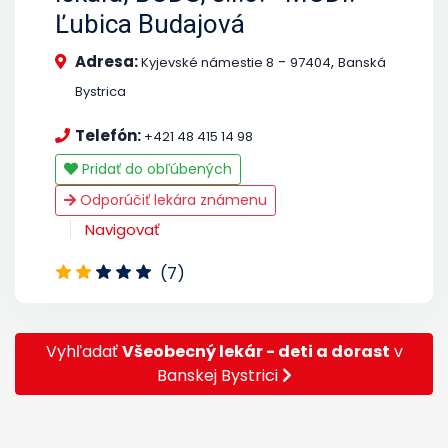
Ľubica Budajová
Adresa:
-
,
Kyjevské námestie 8
97404
Banská
Bystrica
Telefón:
+421 48 415 14 98
Pridať do obľúbených
Odporúčiť lekára známenu
Navigovať
(7)
Vyhľadať
Všeobecný lekár - deti a dorast
v
Banskej Bystrici