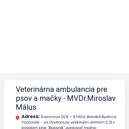
Veterinárna ambulancia pre
psov a mačky - MVDr.Miroslav
Málus
Adresa:
-
,
Švermova 21/A
97404
Banská Bystrica
Fončorda - za Úsvitom,za výškovým domom č.21,v
bývalom kine "Bojovník",parkovať možno