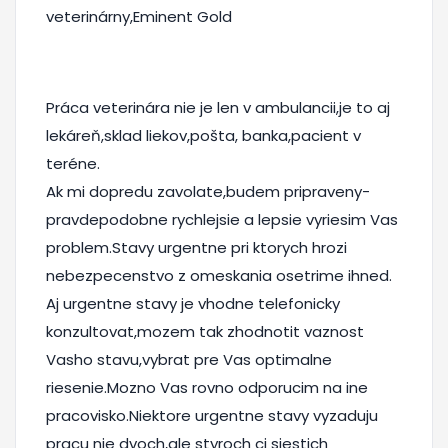
veterinárny,Eminent Gold
Práca veterinára nie je len v ambulancii,je to aj
lekáreň,sklad liekov,pošta, banka,pacient v
teréne.
Ak mi dopredu zavolate,budem pripraveny-
pravdepodobne rychlejsie a lepsie vyriesim Vas
problem.Stavy urgentne pri ktorych hrozi
nebezpecenstvo z omeskania osetrime ihned.
Aj urgentne stavy je vhodne telefonicky
konzultovat,mozem tak zhodnotit vaznost
Vasho stavu,vybrat pre Vas optimalne
riesenie.Mozno Vas rovno odporucim na ine
pracovisko.Niektore urgentne stavy vyzaduju
pracu nie dvoch,ale styroch ci siestich