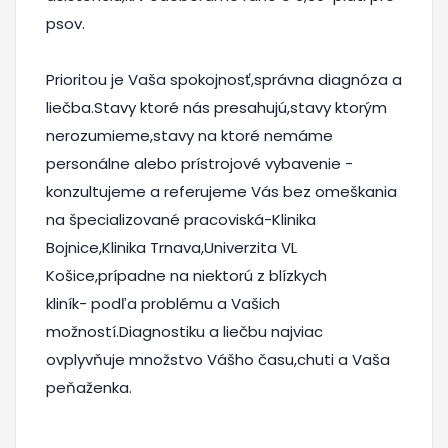
psov.
Prioritou je Vaša spokojnosť,správna diagnóza a
liečba.Stavy ktoré nás presahujú,stavy ktorým
nerozumieme,stavy na ktoré nemáme
personálne alebo prístrojové vybavenie -
konzultujeme a referujeme Vás bez omeškania
na špecializované pracoviská-Klinika
Bojnice,Klinika Trnava,Univerzita VL
Košice,prípadne na niektorú z blízkych
kliník- podľa problému a Vašich
možností.Diagnostiku a liečbu najviac
ovplyvňuje množstvo Vášho času,chuti a Vaša
peňaženka.