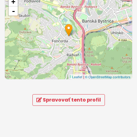
+
-
Leaflet
|
© OpenStreetMap contributors
Spravovať tento profil