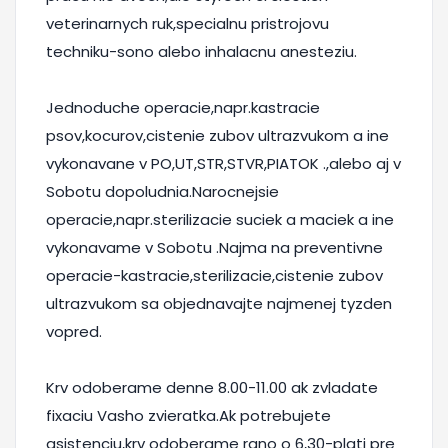
veterinarnych ruk,specialnu pristrojovu
techniku-sono alebo inhalacnu anesteziu.
Jednoduche operacie,napr.kastracie
psov,kocurov,cistenie zubov ultrazvukom a ine
vykonavane v PO,UT,STR,STVR,PIATOK .,alebo aj v
Sobotu dopoludnia.Narocnejsie
operacie,napr.sterilizacie suciek a maciek a ine
vykonavame v Sobotu .Najma na preventivne
operacie-kastracie,sterilizacie,cistenie zubov
ultrazvukom sa objednavajte najmenej tyzden
vopred.
Krv odoberame denne 8.00-11.00 ak zvladate
fixaciu Vasho zvieratka.Ak potrebujete
asistenciu,krv odoberame rano o 6,30-plati pre