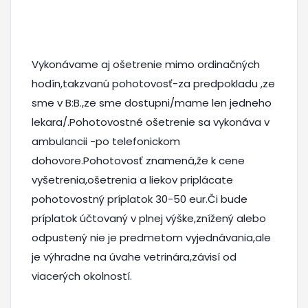
Vykonávame aj ošetrenie mimo ordinačných
hodín,takzvanú pohotovosť-za predpokladu ,ze
sme v B:B.,ze sme dostupni/mame len jedneho
lekara/.Pohotovostné ošetrenie sa vykonáva v
ambulancii -po telefonickom
dohovore.Pohotovosť znamená,že k cene
vyšetrenia,ošetrenia a liekov priplácate
pohotovostný príplatok 30-50 eur.Či bude
príplatok účtovaný v plnej výške,znížený alebo
odpustený nie je predmetom vyjednávania,ale
je výhradne na úvahe vetrinára,závisí od
viacerých okolností.