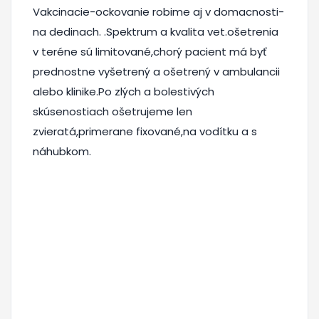
Vakcinacie-ockovanie robime aj v domacnosti-
na dedinach. .Spektrum a kvalita vet.ošetrenia
v teréne sú limitované,chorý pacient má byť
prednostne vyšetrený a ošetrený v ambulancii
alebo klinike.Po zlých a bolestivých
skúsenostiach ošetrujeme len
zvieratá,primerane fixované,na vodítku a s
náhubkom.