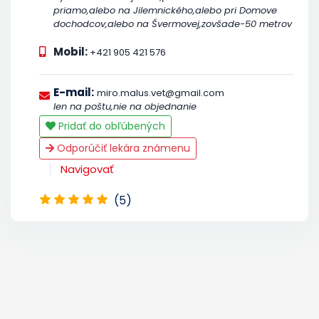
priamo,alebo na Jilemnického,alebo pri Domove
dochodcov,alebo na Švermovej,zovšade-50 metrov
Mobil:
+421 905 421 576
E-mail:
miro.malus.vet@gmail.com
len na poštu,nie na objednanie
Pridať do obľúbených
Odporúčiť lekára známenu
Navigovať
(5)