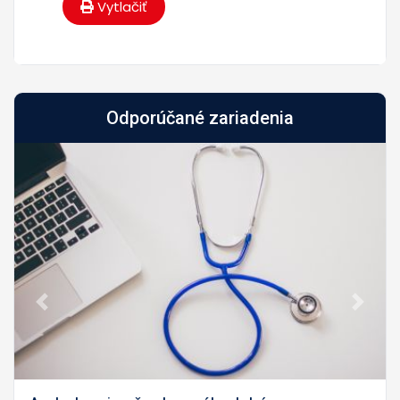
Vytlačiť
Odporúčané zariadenia
Predch.
Nasled