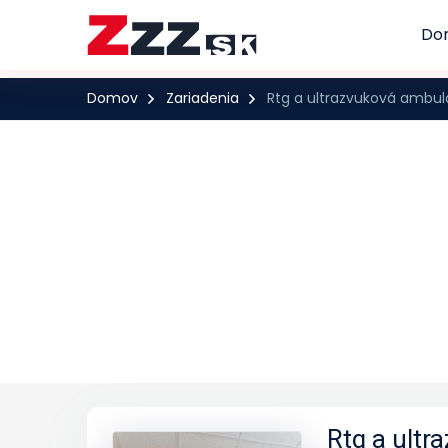
Do
Domov
Zariadenia
Rtg a ultrazvuková ambul
Rtg a ult