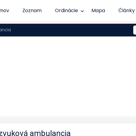
mov
Zoznam
Ordinácie
Mapa
Články
ancia
razvuková ambulancia