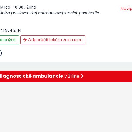
-
,
Milca
01001
Žilina
Navi
linika pri slovenskej autrobusovej stanici, poschodie:
41 504 21 14
ľúbených
Odporúčiť lekára známenu
)
iagnostické ambulancie
v Žiline