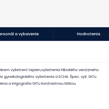
ersonál a vybavenie
Hodnotenia
okrem vyšetrení tepien,vyšetrenia hlbokého venózneho
lis gynekologického vyšetrenia a ECHA. Špec. vyš. GITu
na a irrigografia GITu kontrastnou látkou.