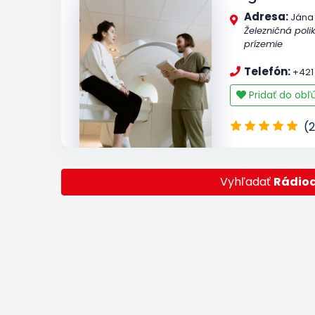
Adresa:
Jána 
Železničná polik
prízemie
Telefón:
+421 
Pridať do ob
(2
Vyhľadať
Rádiod