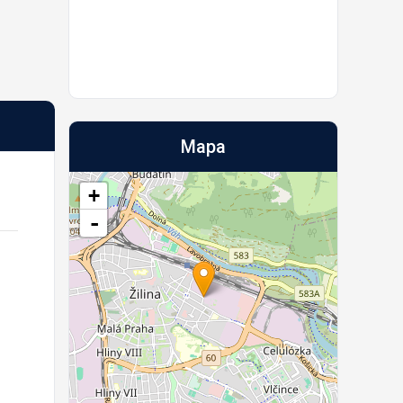
Mapa
+
-