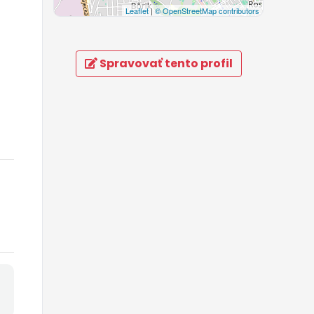
Leaflet
|
© OpenStreetMap contributors
Spravovať tento profil