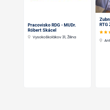
Zubn
RTG Ž
Pracovisko RDG - MUDr.
Róbert Skácel
Vysokoškolákov 31, Žilina
Ant