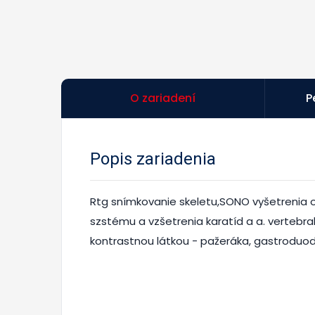
O zariadení
P
Popis zariadenia
Rtg snímkovanie skeletu,SONO vyšetrenia 
szstému a vzšetrenia karatíd a a. vertebra
kontrastnou látkou - pažeráka, gastroduode