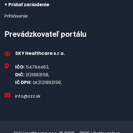
+ Pridať zariadenie
Prihlásenie
Prevádzkovateľ portálu
SKY Healthcare s.r.o.
IČO:
54794463,
DIČ:
2121893158,
IČ DPH:
SK2121893158,
info@zzz.sk