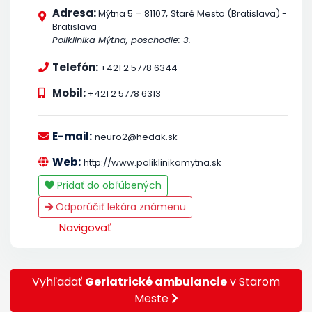
Adresa:
-
,
Mýtna 5
81107
Staré Mesto (Bratislava) -
Bratislava
Poliklinika Mýtna, poschodie: 3.
Telefón:
+421 2 5778 6344
Mobil:
+421 2 5778 6313
E-mail:
neuro2@hedak.sk
Web:
http://www.poliklinikamytna.sk
Pridať do obľúbených
Odporúčiť lekára známenu
Navigovať
Vyhľadať
Geriatrické ambulancie
v Starom
Meste