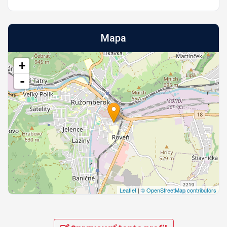
Mapa
+
-
Leaflet
|
© OpenStreetMap contributors