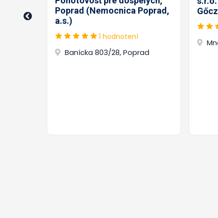
ného
Pohotovosť pre dospelých,
s.r.o
- MUDr.
Poprad (Nemocnica Poprad,
Gőcz
a.s.)
1 hodnotení
Mn
Banícka 803/28, Poprad