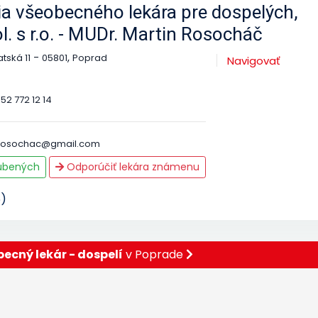
a všeobecného lekára pre dospelých,
 s r.o. - MUDr. Martin Rosocháč
-
,
tská 11
05801
Poprad
Navigovať
52 772 12 14
rosochac@gmail.com
ľúbených
Odporúčiť lekára známenu
5)
ecný lekár - dospelí
v Poprade