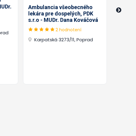
o
Ambula
MUDr.
lekára 
Ambulancia všeobecného
Mária O
lekára pre dospelých, PDK
s.r.o - MUDr. Dana Kováčová
Baníc
2 hodnotení
prad
Karpatská 3273/11, Poprad