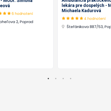
Ambulancia praktickéh
. - MUDr. Simona
lekára pre dospelých - 
eová
Michaela Kadurová
6 hodnotení
4 hodnotení
oheľova 2, Poprad
Śtefánikova 887/53, Po