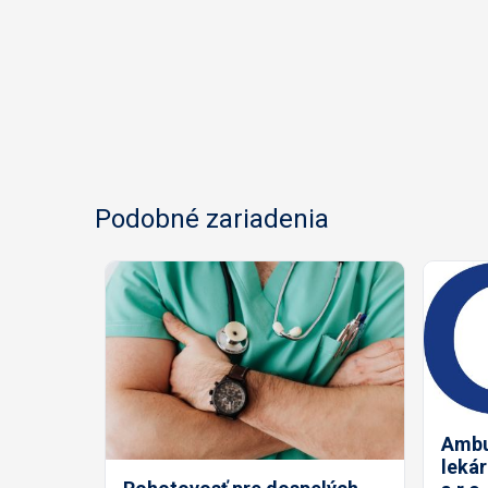
Podobné zariadenia
Ambu
leká