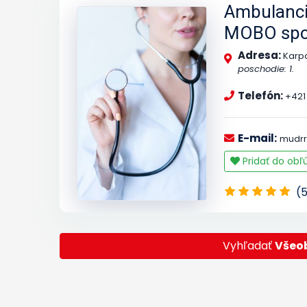
Ambulanci
MOBO spol.
Adresa:
Karpa
poschodie: 1.
Telefón:
+421 
E-mail:
mudr
Pridať do ob
(
Vyhľadať
Všeob