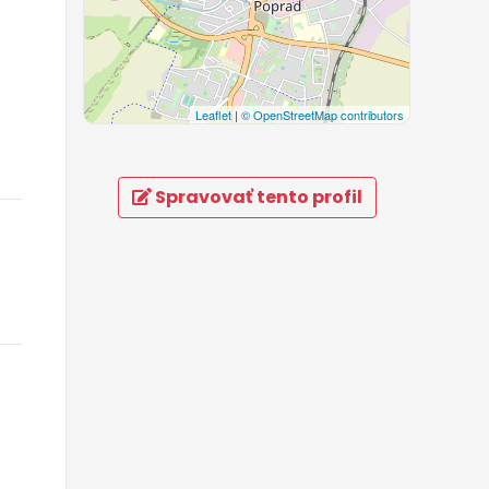
Leaflet
|
© OpenStreetMap contributors
Spravovať tento profil