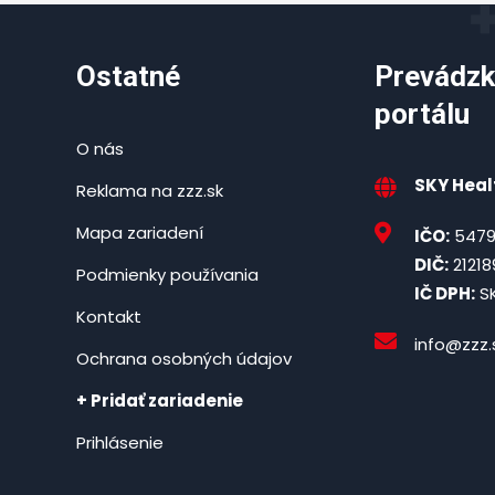
Ostatné
Prevádzk
portálu
O nás
SKY Healt
Reklama na zzz.sk
Mapa zariadení
IČO:
5479
DIČ:
21218
Podmienky používania
IČ DPH:
SK
Kontakt
info@zzz.
Ochrana osobných údajov
+ Pridať zariadenie
Prihlásenie