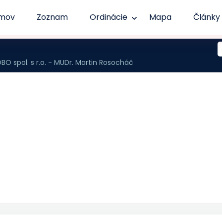
mov
Zoznam
Ordinácie
Mapa
Články
 spol. s r.o. - MUDr. Martin Rosocháč