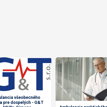
lancia všeobecného
ra pre dospelých - G&T