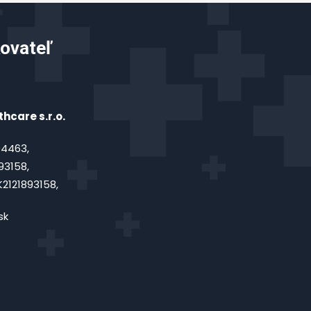
ovateľ
hcare s.r.o.
4463,
93158,
2121893158,
sk