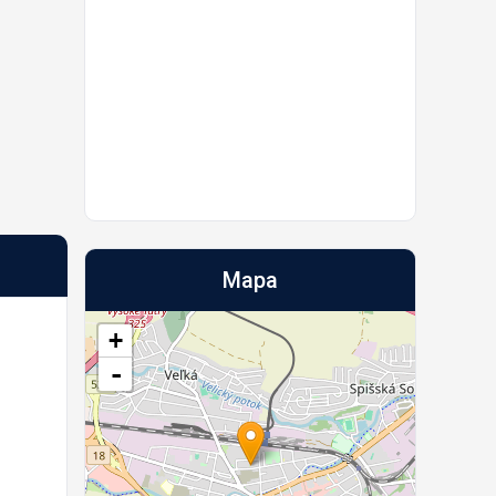
Mapa
+
-