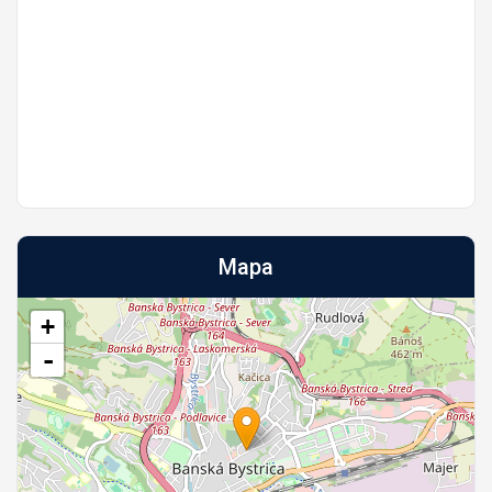
Mapa
+
-