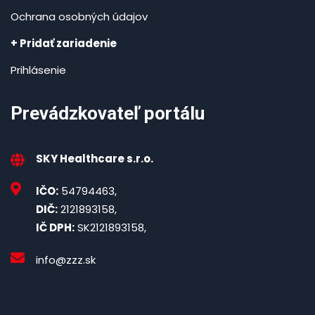
Ochrana osobných údajov
+ Pridať zariadenie
Prihlásenie
Prevádzkovateľ portálu
SKY Healthcare s.r.o.
IČO:
54794463,
DIČ:
2121893158,
IČ DPH:
SK2121893158,
info@zzz.sk