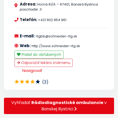
Adresa:
-
,
Horná 61/A
97401
Banská Bystrica
poschodie: 3.
Telefón:
+421 902 954 961
E-mail:
rtgbb@schneider-rtg.sk
Web:
http://www.schneider-rtg.sk
Pridať do obľúbených
Odporúčiť lekára známenu
Navigovať
(3)
Vyhľadať
Rádiodiagnostické ambulancie
v
Banskej Bystrici