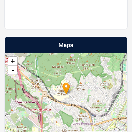
Mapa
+
-