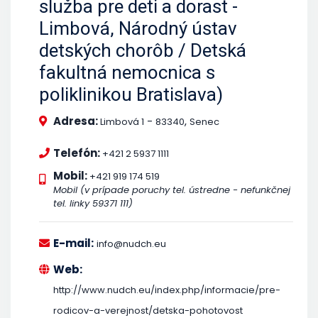
služba pre deti a dorast -
Limbová, Národný ústav
detských chorôb / Detská
fakultná nemocnica s
poliklinikou Bratislava)
Adresa:
-
,
Limbová 1
83340
Senec
Telefón:
+421 2 5937 1111
Mobil:
+421 919 174 519
Mobil (v prípade poruchy tel. ústredne - nefunkčnej
tel. linky 59371 111)
E-mail:
info@nudch.eu
Web:
http://www.nudch.eu/index.php/informacie/pre-
rodicov-a-verejnost/detska-pohotovost