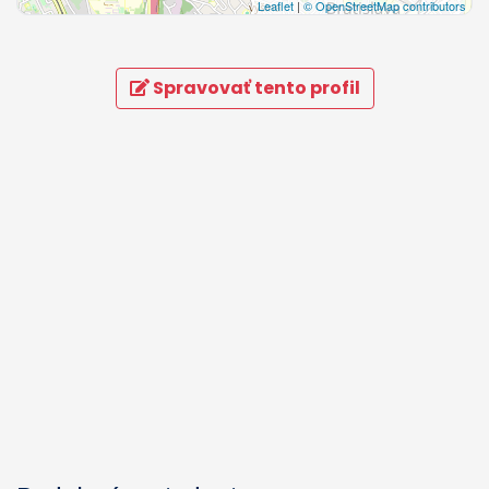
Leaflet
|
© OpenStreetMap contributors
Spravovať tento profil