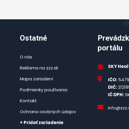
Ostatné
Prevádzk
portálu
O nás
SKY Healt
Reklama na zzz.sk
Mapa zariadení
IČO:
5479
DIČ:
21218
Podmienky používania
IČ DPH:
SK
Kontakt
info@zzz.
Ochrana osobných údajov
+ Pridať zariadenie