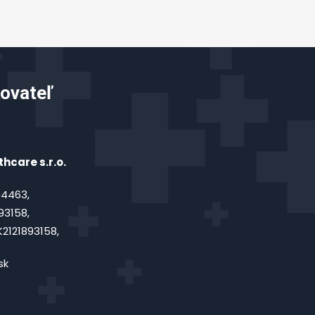
ovateľ
hcare s.r.o.
4463,
93158,
2121893158,
sk