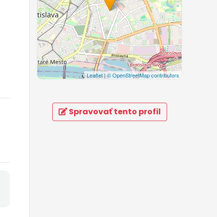
Leaflet
|
© OpenStreetMap contributors
Spravovať tento profil