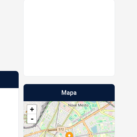
Mapa
+
-