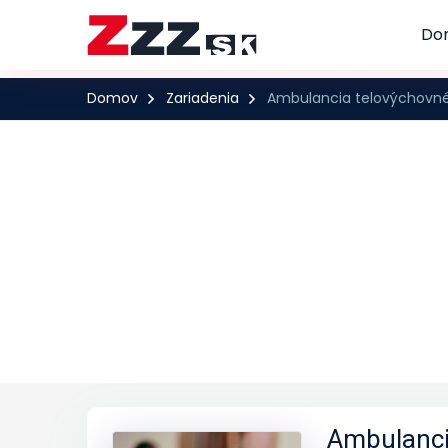
Do
Domov
Zariadenia
Ambulancia telovýchovnéh
Ambulanci