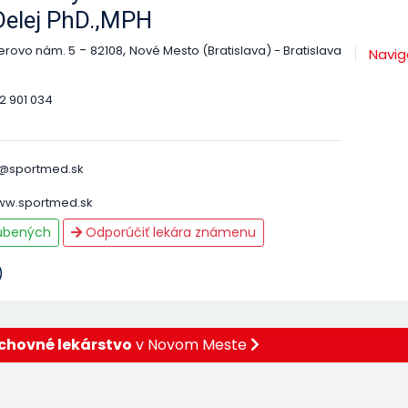
Delej PhD.,MPH
-
,
erovo nám. 5
82108
Nové Mesto (Bratislava) - Bratislava
Navig
2 901 034
e@sportmed.sk
www.sportmed.sk
ľúbených
Odporúčiť lekára známenu
)
chovné lekárstvo
v Novom Meste