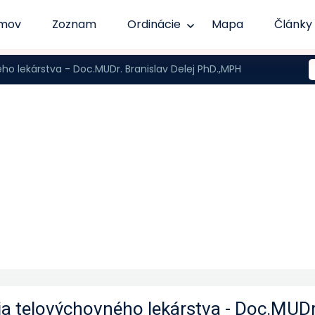
mov
Zoznam
Ordinácie
Mapa
Články
o lekárstva - Doc.MUDr. Branislav Delej PhD.,MPH
a telovýchovného lekárstva - Doc.MUDr