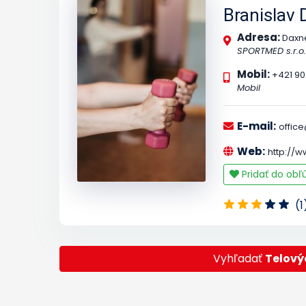
Branislav 
Adresa:
Daxn
SPORTMED s.r.o.
Mobil:
+421 90
Mobil
E-mail:
offic
Web:
http://
Pridať do ob
(1
Vyhľadať
Telový