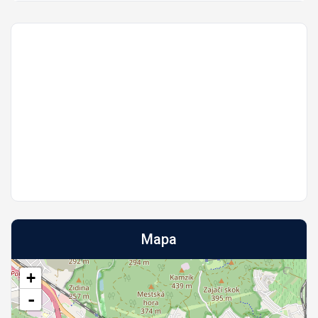
Mapa
+
-