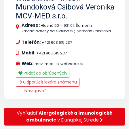
Mundoková Csibová Veronika
MCV-MED s.r.o.
Adresa:
-
,
Hlavná 50
931 01
Šamorín
Zmena adresy na Hlavná 50, Šamorín Poliklinika
Telefón:
+421 903 615 237
Mobil:
+421 903 615 237
Web:
mcv-med-sk.webnode.sk
Pridať do obľúbených
Odporúčiť lekára známenu
Navigovať
Vyhľadať
Alergologické a imunologické
ambulancie
v Dunajskej Strede