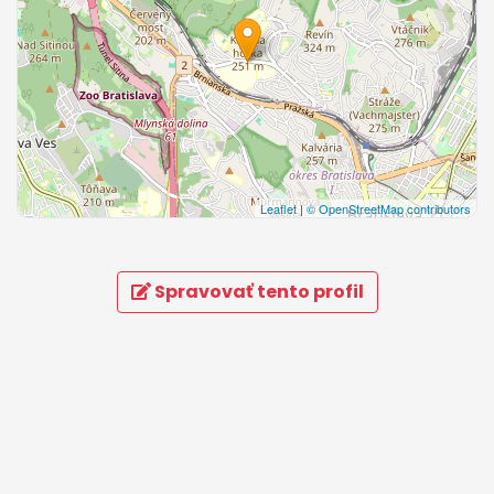
Leaflet
|
© OpenStreetMap contributors
Spravovať tento profil