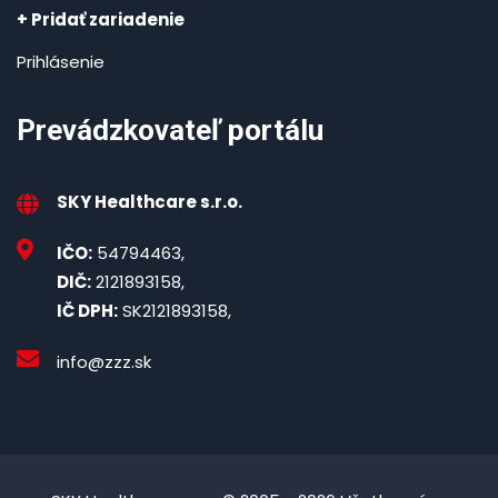
+ Pridať zariadenie
Prihlásenie
Prevádzkovateľ portálu
SKY Healthcare s.r.o.
IČO:
54794463,
DIČ:
2121893158,
IČ DPH:
SK2121893158,
info@zzz.sk