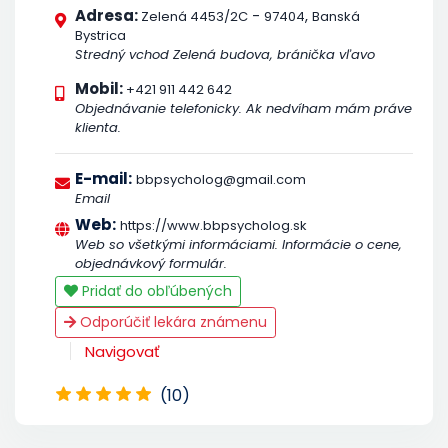
Adresa:
-
,
Zelená 4453/2C
97404
Banská
Bystrica
Stredný vchod Zelená budova, bránička vľavo
Mobil:
+421 911 442 642
Objednávanie telefonicky. Ak nedvíham mám práve
klienta.
E-mail:
bbpsycholog@gmail.com
Email
Web:
https://www.bbpsycholog.sk
Web so všetkými informáciami. Informácie o cene,
objednávkový formulár.
Pridať do obľúbených
Odporúčiť lekára známenu
Navigovať
(10)