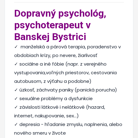
Dopravný psychológ,
psychoterapeut v
Banskej Bystrici
✓ manželská a párová terapia, poradenstvo v
obdobiach krízy, po nevere, žiarlivosť
✓ sociálne a iné fóbie (napr. z verejného
vystupovania,voľných priestorov, cestovania
autobusom, z výťahu a podobne)
✓ úzkosť, záchvaty paniky (panická porucha)
✓ sexuálne problémy a dysfunkcie
✓ závislosti látkové i nelátkové (hazard,
internet, nakupovanie, sex...)
✓ depresia - hľadanie zmyslu, naplnenia, alebo
nového smeru v živote