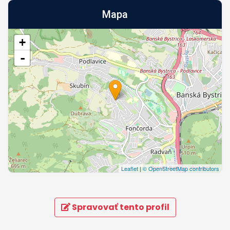
Mapa
+
-
Leaflet
|
© OpenStreetMap contributors
Spravovať tento profil