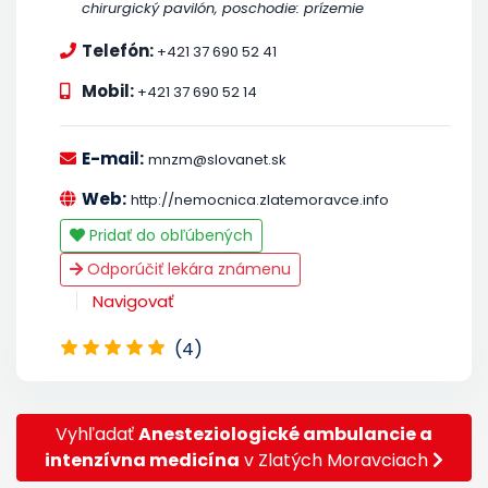
chirurgický pavilón, poschodie: prízemie
Telefón:
+421 37 690 52 41
Mobil:
+421 37 690 52 14
E-mail:
mnzm@slovanet.sk
Web:
http://nemocnica.zlatemoravce.info
Pridať do obľúbených
Odporúčiť lekára známenu
Navigovať
(4)
Vyhľadať
Anesteziologické ambulancie a
intenzívna medicína
v Zlatých Moravciach