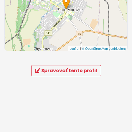
Leaflet
|
© OpenStreetMap contributors
Spravovať tento profil