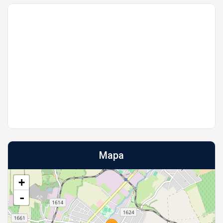
Mapa
+
-