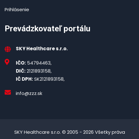
Prihlásenie
Prevádzkovateľ portálu
SKY Healthcare s.r.o.
IČO:
54794463,
DIČ:
2121893158,
IČ DPH:
SK2121893158,
info@zzz.sk
SKY Healthcare s.r.o. © 2005 - 2026 Všetky práva