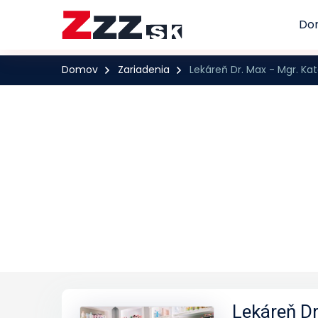
Do
Domov
Zariadenia
Lekáreň Dr. Max - Mgr. Ka
Lekáreň Dr