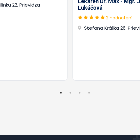
Lekáreň Dr. Max - Mgr. J
Hlinku 22, Prievidza
Lukáčová
2 hodnotení
Štefana Králika 26, Priev