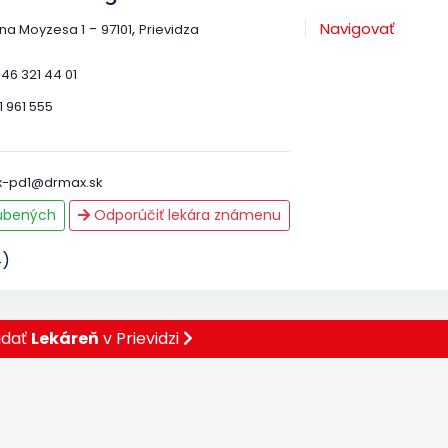
-
,
Navigovať
ana Moyzesa 1
97101
Prievidza
 46 321 44 01
1 961 555
-pd1@drmax.sk
ľúbených
Odporúčiť lekára známenu
4)
adať
Lekáreň
v Prievidzi