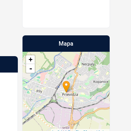
Mapa
+
-