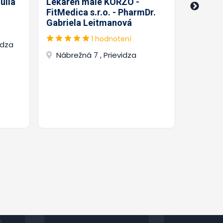
úlia
Lekáreň malé KORZO -
FitMedica s.r.o. - PharmDr.
Gabriela Leitmanová
Námes
1 hodnotení
Priev
idza
Nábrežná 7 , Prievidza