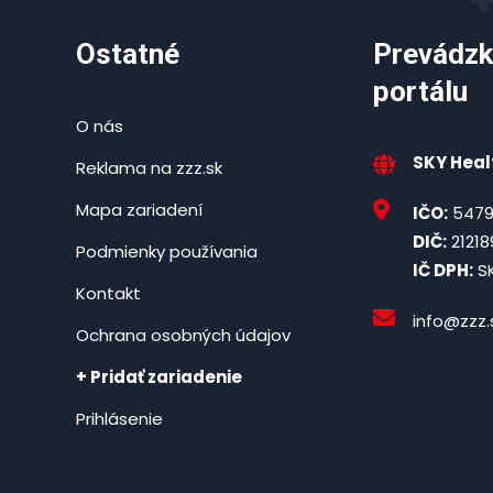
Ostatné
Prevádzk
portálu
O nás
SKY Healt
Reklama na zzz.sk
Mapa zariadení
IČO:
5479
DIČ:
21218
Podmienky používania
IČ DPH:
SK
Kontakt
info@zzz.
Ochrana osobných údajov
+ Pridať zariadenie
Prihlásenie