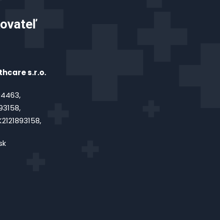
ovateľ
hcare s.r.o.
4463,
93158,
2121893158,
sk