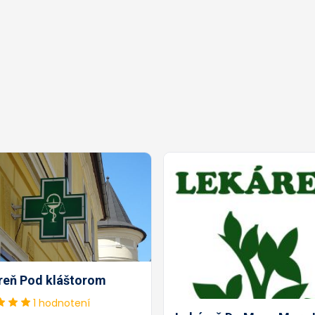
reň Pod kláštorom
1 hodnotení