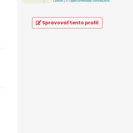
Leaflet
|
© OpenStreetMap contributors
Spravovať tento profil