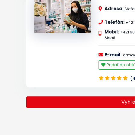
Adresa:
Štef
Telefón:
+421
Mobil:
+421 90
Mobil
E-mail:
drmax
Pridať do ob
(
Vyhľ