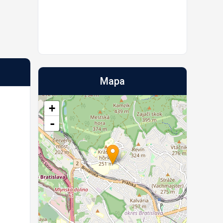
Mapa
+
-