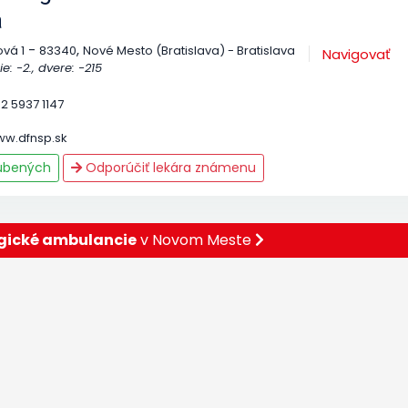
á
-
,
vá 1
83340
Nové Mesto (Bratislava) - Bratislava
Navigovať
e: -2., dvere: -215
2 5937 1147
ww.dfnsp.sk
ľúbených
Odporúčiť lekára známenu
gické ambulancie
v Novom Meste