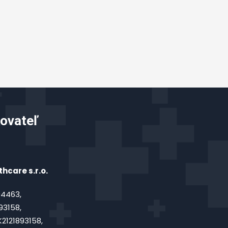
ovateľ
hcare s.r.o.
4463,
93158,
2121893158,