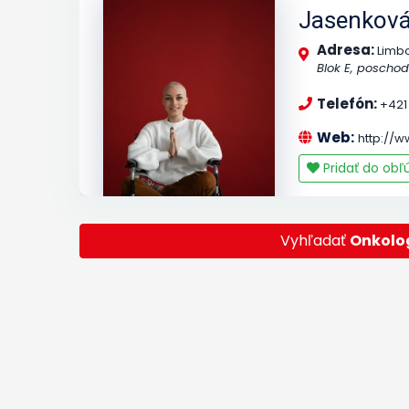
Jasenkov
Adresa:
Limbo
Blok E, poschodi
Telefón:
+421 
Web:
http://w
Pridať do ob
Vyhľadať
Onkolo