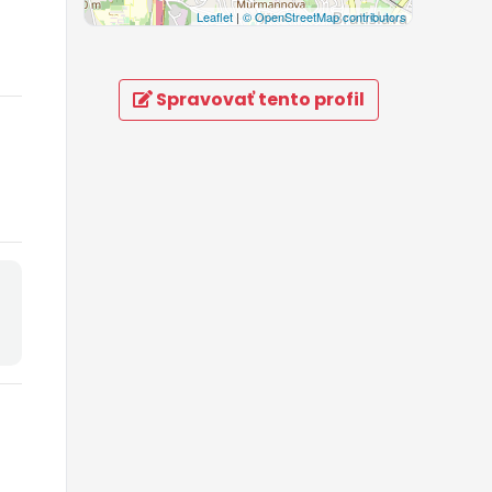
Leaflet
|
© OpenStreetMap contributors
Spravovať tento profil