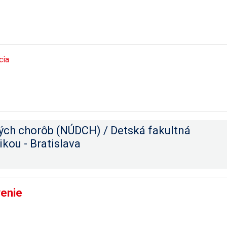
cia
ých chorôb (NÚDCH) / Detská fakultná
ikou - Bratislava
venie