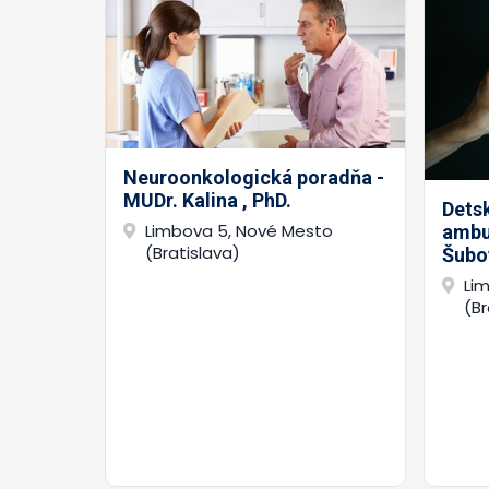
Neuroonkologická poradňa -
MUDr. Kalina , PhD.
Dets
Limbova 5, Nové Mesto
ambu
(Bratislava)
Šubo
Li
(Br