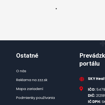
Ostatné
Prevádzk
portálu
O nás
SKY Healt
Reklama na zzz.sk
Mapa zariadení
IČO:
5479
DIČ:
21218
Podmienky používania
IČ DPH:
SK