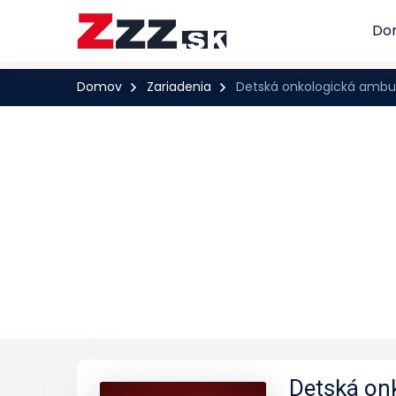
Do
Domov
Zariadenia
Detská onkologická ambul
Detská on