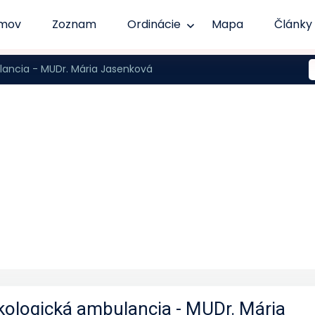
mov
Zoznam
Ordinácie
Mapa
Články
ancia - MUDr. Mária Jasenková
kologická ambulancia - MUDr. Mária