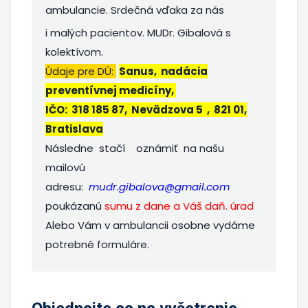
ambulancie. Srdečná vďaka za nás
i malých pacientov. MUDr. Gibalová s
kolektívom.
Údaje pre DÚ:
Sanus, nadácia
preventívnej medicíny,
IČO: 318 185 87, Nevädzova 5 , 821 01,
Bratislava
Následne stačí oznámiť na našu
mailovú
adresu:
mudr.gibalova@gmail.com
poukázanú
sumu z dane a Váš daň. úrad
Alebo Vám v ambulancii osobne vydáme
potrebné formuláre.