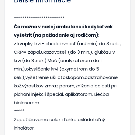
************************
Čo možno v našej ambulancii kedykoľvek
vyšetriť (na požiadanie aj rodičom)
:
z kvapky krvi - chudokrvnosť (anémiu) do 3 sek. ,
CRP= zápal.ukazovateľ (do 3 min.), glukózu v
krvi (do 8 .sek.).Moč (analyzátorom do 1
min.),okysličenie krvi (oxymetrom do 5
sek.),vyšetrenie uší otoskopom,odstraňovanie
kož.výrastkov zmraz.perom,zníženie bolesti pri
pichaní injekcií špeciál. aplikátorom. Liečba
biolaserom.
*****
Zapožičiavame solux i ľahko ovládeteľný
inhalátor.