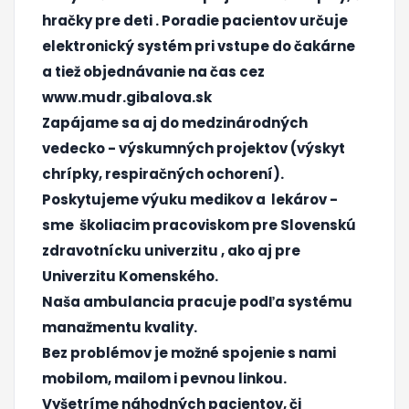
hračky pre deti .
Poradie pacientov určuje
elektronický systém pri vstupe do čakárne
a tiež objednávanie na čas cez
www.mudr.gibalova.sk
Zapájame sa aj do medzinárodných
vedecko - výskumných projektov (výskyt
chrípky, respiračných ochorení).
Poskytujeme výuku medikov a lekárov -
sme školiacim pracoviskom pre Slovenskú
zdravotnícku univerzitu , ako aj pre
Univerzitu Komenského.
Naša ambulancia pracuje podľa systému
manažmentu kvality.
Bez problémov je možné spojenie s nami
mobilom, mailom i pevnou linkou.
Vyšetríme náhodných pacientov, či