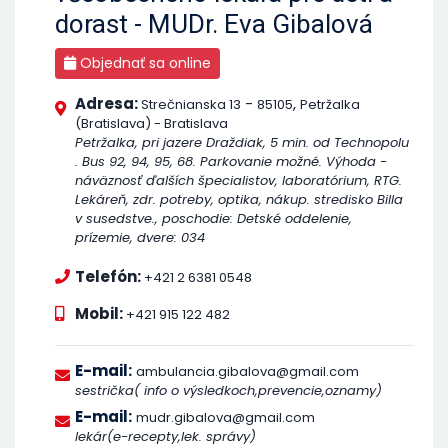
dorast - MUDr. Eva Gibalová
Objednať sa online
Adresa:
-
,
Strečnianska 13
85105
Petržalka
(Bratislava) - Bratislava
Petržalka, pri jazere Draždiak, 5 min. od Technopolu
. Bus 92, 94, 95, 68. Parkovanie možné. Výhoda -
náväznosť ďalších špecialistov, laboratórium, RTG.
Lekáreň, zdr. potreby, optika, nákup. stredisko Billa
v susedstve., poschodie: Detské oddelenie,
prízemie, dvere: 034
Telefón:
+421 2 6381 0548
Mobil:
+421 915 122 482
E-mail:
ambulancia.gibalova@gmail.com
sestrička( info o výsledkoch,prevencie,oznamy)
E-mail:
mudr.gibalova@gmail.com
lekár(e-recepty,lek. správy)