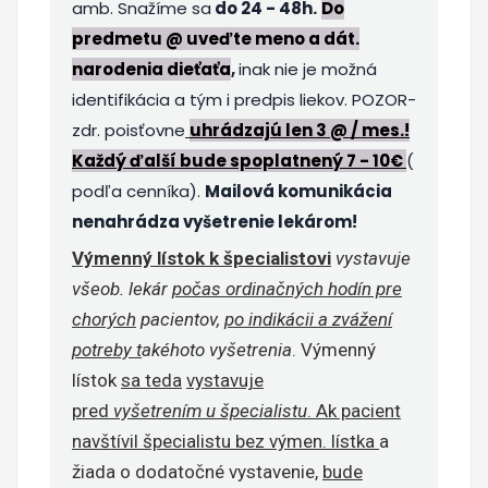
amb. Snažíme sa
do 24 - 48h.
Do
predmetu @ u
veďte meno a dát.
narodenia dieťaťa
,
inak nie je možná
identifikácia a tým i predpis liekov. POZOR-
zdr. poisťovne
uhrádzajú len 3 @ / mes.!
Každý ďalší bude spoplatnený 7 - 10€
(
podľa cenníka).
Mailová komunikácia
nenahrádza vyšetrenie lekárom!
Výmenný lístok k špecialistovi
vystavuje
všeob. lekár
počas ordinačných hodín pre
chorých
pacientov,
po indikácii a zvážení
potreby t
akéhoto vyšetrenia
. Výmenný
lístok
sa teda
vystavuje
pred
vyšetrením u špecialistu
. Ak pacient
navštívil špecialistu bez výmen. lístka
a
žiada o dodatočné vystavenie,
bude