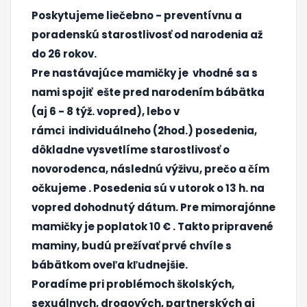
Poskytujeme liečebno - preventívnu a
poradenskú starostlivosť od narodenia až
do 26 rokov.
Pre nastávajúce mamičky je vhodné sa s
nami spojiť ešte pred narodením bábätka
(aj 6 - 8 týž. vopred),
lebo v
rámci individuálneho (2hod.) posedenia,
dôkladne vysvetlíme starostlivosť o
novorodenca, následnú výživu, prečo a čím
očkujeme . Posedenia sú v utorok o 13 h. na
vopred dohodnutý dátum.
Pre mimorajónne
mamičky je poplatok 10 € . Takto pripravené
maminy, budú prežívať prvé chvíle s
bábätkom oveľa kľudnejšie.
Poradíme pri problémoch školských,
sexuálnych, drogových, partnerských aj