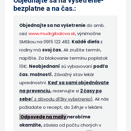
Objednajte sa na vyšetrenie-
bezplatne a na čas.
:
Objednajte sa na vyšetrenie
do amb.
cez
www.mudrgibalova.sk
, výnimočne
SMSkou na 0915 122 482.
Každé dieťa
z
rodiny má
svoj čas.
Ak zrušíte termín,
napíšte. Za blokovanie termínu poplatok
10€.
Neobjednaní
sú vybavovaní
podľa
čas. možností.
Závažný stav lekár
uprednostní.
Keď sa sami objednávate
na prevenciu,
rezervujte si
2 časy po
sebe
( z dôvodu dľžky vyšetrenia)
. Ak nás
požiadate o recept, do 24h.je v lekárni.
Odpovede na maily
nerobíme
okamžite,
závisia od počtu chorých v