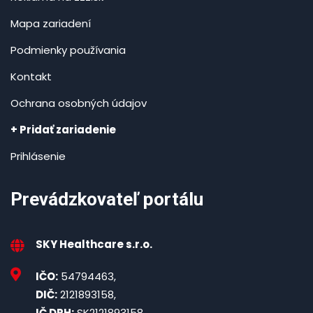
Mapa zariadení
Podmienky používania
Kontakt
Ochrana osobných údajov
+ Pridať zariadenie
Prihlásenie
Prevádzkovateľ portálu
SKY Healthcare s.r.o.
IČO:
54794463,
DIČ:
2121893158,
IČ DPH:
SK2121893158,