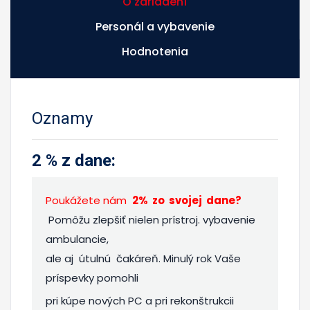
O zariadení
Personál a vybavenie
Hodnotenia
Oznamy
2 % z dane
:
Poukážete nám
2% zo svojej dane?
Pomôžu zlepšiť nielen prístroj. vybavenie
ambulancie,
ale aj útulnú čakáreň. Minulý rok Vaše
príspevky pomohli
pri kúpe nových PC a pri rekonštrukcii