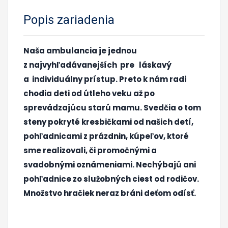
Popis zariadenia
Naša ambulancia je jednou
z najvyhľadávanejších pre
láskavý
a
individuálny prístup.
Preto k nám radi
chodia deti od útleho veku až po
sprevádzajúcu starú mamu.
Svedčia o tom
steny pokryté kresbičkami od našich detí,
pohľadnicami z prázdnin, kúpeľov, ktoré
sme realizovali, či promočnými a
svadobnými oznámeniami. Nechýbajú ani
pohľadnice zo služobných ciest od rodičov.
Množstvo hračiek neraz bráni deťom odísť.