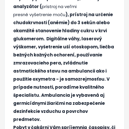
analyzátor (
prístroj na veľmi
presné vyšetrenie moču
), prístroj na určenie
chudokrvnosti (anémie) do 3 sekún alebo
okamžité stanovenie hladiny cukru v krvi
glukomerom.
Digitálne váhy, laserový
výškomer, vyšetrenie uší otoskopom, liečba
bežných kožných ochorení, používanie
zmrazovacieho pera, zvládnutie
astmatického stavu na ambulancii ako i
použitie oxymetra - je samozrejmosťou. V
prípade nutnosti, poradíme kvalitného
špecialistu.
Ambulancia je vybavená aj
germicídnymi žiaričmi na zabezpečenie
dezinfekcie vzduchu a povrchov
predmetov.
Pobyt v čakárni Vám spríjemnia časopisy, či