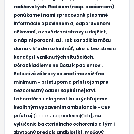
rodičovských.
Rodičom (resp. pacientom)
ponúkame i nami spracované písomné
informácie o povinnom aj odporúčanom
očkovaní, o zavádzaní stravy u dojčiat,
o náplni poradní, a.i.
Tak sa rodičia môžu
doma v kľude rozhodnúť, ako a bez stresu
konať pri vzniknutých situáciách.
Dôraz kladieme na úctu k pacientovi.
Bolestivé zákroky sa snažíme znížiť na
minimum - prístupom a prístrojom pre
bezbolestný odber kapilárnej krvi.
Laboratórnu diagnostiku urýchľujeme
kvalitným vybavením ambulancie - CRP
prístroj
(jeden z najmodernejších
), na
vylúčenie bakteriálneho ochorenia a tým i
zbytočný predpis antibiotík), močový