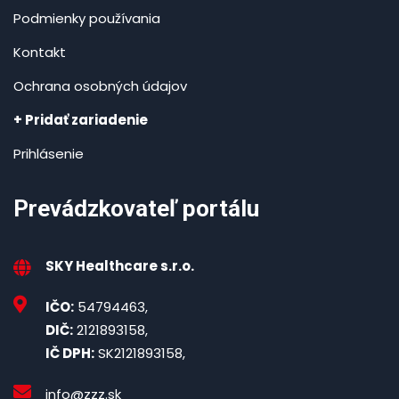
Podmienky používania
Kontakt
Ochrana osobných údajov
+ Pridať zariadenie
Prihlásenie
Prevádzkovateľ portálu
SKY Healthcare s.r.o.
IČO:
54794463,
DIČ:
2121893158,
IČ DPH:
SK2121893158,
info@zzz.sk