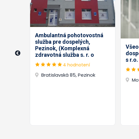
Ambulantná pohotovostná
služba pre dospelých,
 služby
Všeo
Pezinok, (Komplexná
NT.SK
dosp
zdravotná služba s. r. o
rétiová
s r.o
4 hodnotení
Bratislavská 85, Pezinok
ok
Mo