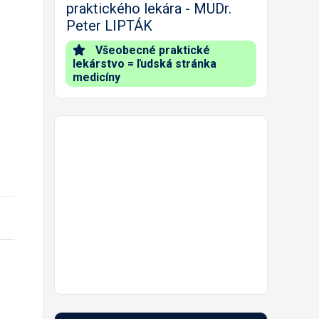
praktického lekára - MUDr.
Peter LIPTÁK
Všeobecné praktické
lekárstvo = ľudská stránka
medicíny