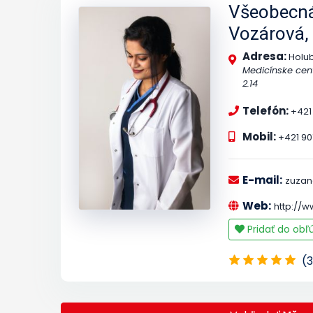
Všeobecná
Vozárová,
Adresa:
Holu
Medicínske cent
2.14
Telefón:
+421 
Mobil:
+421 90
E-mail:
zuzan
Web:
http://w
Pridať do ob
(3