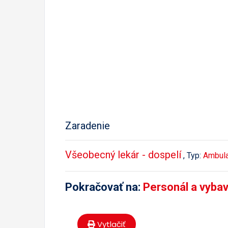
Zaradenie
Všeobecný lekár - dospelí
, Typ:
Ambula
Pokračovať na:
Personál a vyba
Vytlačiť