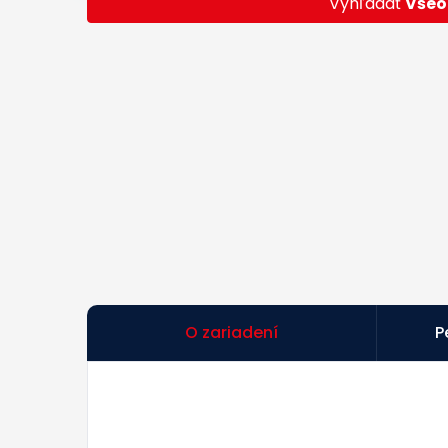
Vyhľadať
Všeo
O zariadení
P