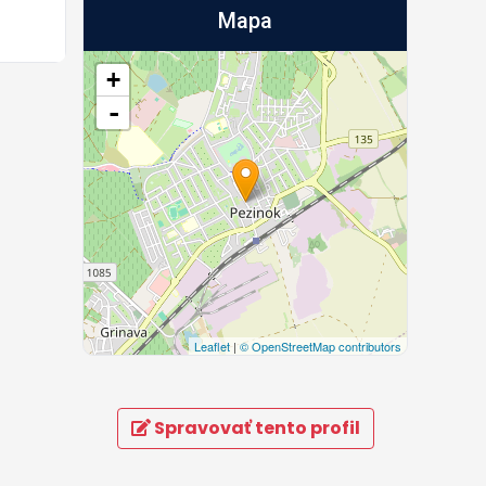
Mapa
+
-
Leaflet
|
© OpenStreetMap contributors
Spravovať tento profil