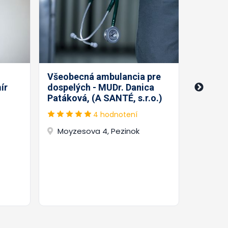
Všeobe
dospelý
Všeobecná ambulancia pre
- MUDr.
ír
dospelých - MUDr. Danica
Patáková, (A SANTÉ, s.r.o.)
4 hodnotení
Holléh
Moyzesova 4, Pezinok