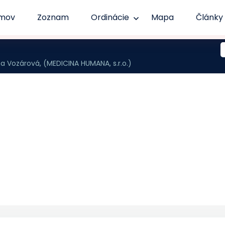
mov
Zoznam
Ordinácie
Mapa
Články
 Vozárová, (MEDICINA HUMANA, s.r.o.)