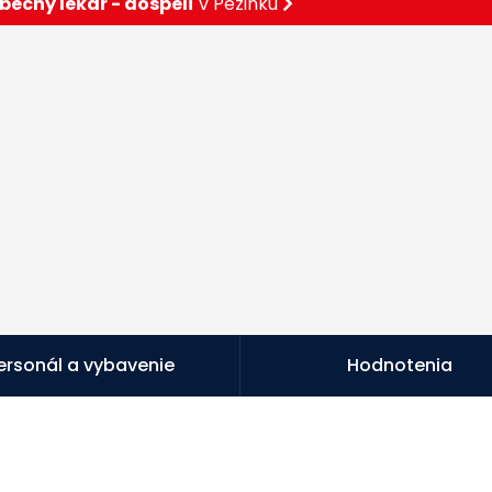
becný lekár - dospelí
v Pezinku
ersonál a vybavenie
Hodnotenia