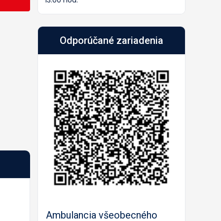
13:00 hod.
Odporúčané zariadenia
Predch.
Nasled.
Ambulancia všeobecného