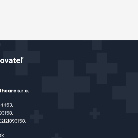
ovateľ
hcare s.r.o.
4463,
93158,
2121893158,
sk