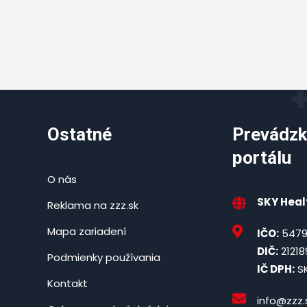
Ostatné
Prevádzk
portálu
O nás
SKY Healt
Reklama na zzz.sk
Mapa zariadení
IČO:
5479
DIČ:
21218
Podmienky používania
IČ DPH:
SK
Kontakt
info@zzz.