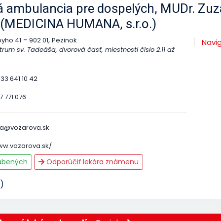
 ambulancia pre dospelých, MUDr. Zu
 (MEDICINA HUMANA, s.r.o.)
-
,
byho 41
902 01
Pezinok
Navi
rum sv. Tadeáša, dvorová časť, miestnosti číslo 2.11 až
33 641 10 42
7 771 076
a@vozarova.sk
ww.vozarova.sk/
ľúbených
Odporúčiť lekára známenu
)