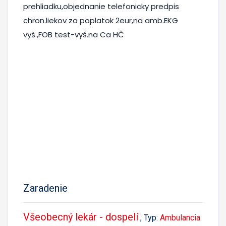
prehliadku,objednanie telefonicky predpis
chron.liekov za poplatok 2eur,na amb.EKG
vyš.,FOB test-vyš.na Ca HČ
Zaradenie
Všeobecný lekár - dospelí
, Typ:
Ambulancia