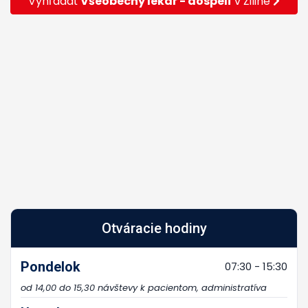
Vyhľadať
Všeobecný lekár - dospelí
v Žiline
Otváracie hodiny
Pondelok
07:30 - 15:30
od 14,00 do 15,30 návštevy k pacientom, administratíva