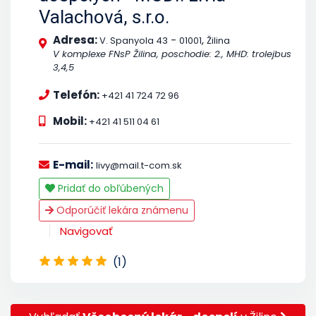
Valachová, s.r.o.
Adresa:
-
,
V. Spanyola 43
01001
Žilina
V komplexe FNsP Žilina, poschodie: 2., MHD: trolejbus
3,4,5
Telefón:
+421 41 724 72 96
Mobil:
+421 41 511 04 61
E-mail:
livy@mail.t-com.sk
Pridať do obľúbených
Odporúčiť lekára známenu
Navigovať
(1)