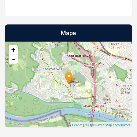
Mapa
+
-
Leaflet
|
© OpenStreetMap contributors