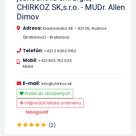
CHIRKOZ SK,s.r.o. - MUDr. Allen
Dimov
Adresa:
-
,
Kladnianska 38
821 05
Ružinov
(Bratislava) - Bratislava
Telefón:
+421 2 6353 0163
Mobil:
+421 903 752 533
Mobil
E-mail:
info@chirkoz.sk
Pridať do obľúbených
Odporúčiť lekára známenu
Navigovať
(2)