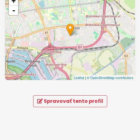
+
-
Leaflet
|
© OpenStreetMap contributors
Spravovať tento profil