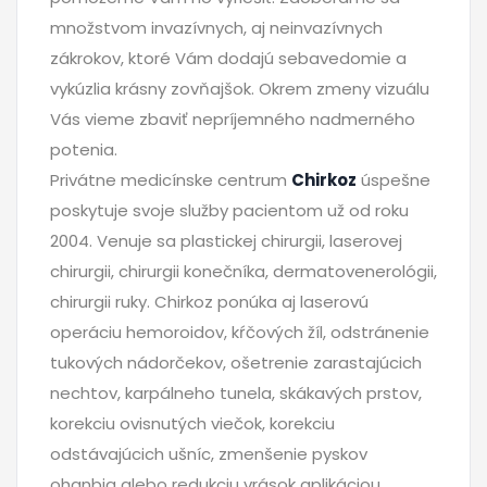
množstvom invazívnych, aj neinvazívnych
zákrokov, ktoré Vám dodajú sebavedomie a
vykúzlia krásny zovňajšok. Okrem zmeny vizuálu
Vás vieme zbaviť nepríjemného nadmerného
potenia.
Privátne medicínske centrum
Chirkoz
úspešne
poskytuje svoje služby pacientom už od roku
2004. Venuje sa plastickej chirurgii, laserovej
chirurgii, chirurgii konečníka, dermatovenerológii,
chirurgii ruky. Chirkoz ponúka aj laserovú
operáciu hemoroidov, kŕčových žíl, odstránenie
tukových nádorčekov, ošetrenie zarastajúcich
nechtov, karpálneho tunela, skákavých prstov,
korekciu ovisnutých viečok, korekciu
odstávajúcich ušníc, zmenšenie pyskov
ohanbia alebo redukciu vrások aplikáciou