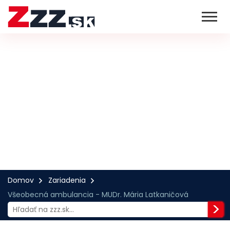
Domov
Zariadenia
Všeobecná ambulancia - MUDr. Mária Latkaničová