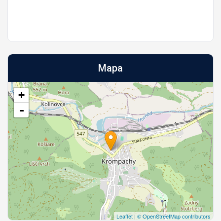
Mapa
+
-
Leaflet
|
© OpenStreetMap contributors