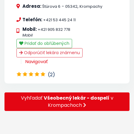
Adresa:
-
,
Štúrova 6
05342
Krompachy
Telefón:
+421 53 445 24 11
Mobil:
+421 905 832 778
Mobil
Pridať do obľúbených
Odporúčiť lekára známenu
Navigovať
(2)
Vyhľadať
Všeobecný lekár - dospelí
v
Krompachoch