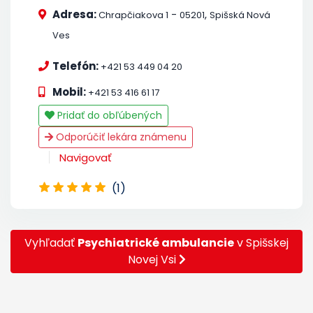
Adresa:
-
,
Chrapčiakova 1
05201
Spišská Nová
Ves
Telefón:
+421 53 449 04 20
Mobil:
+421 53 416 61 17
Pridať do obľúbených
Odporúčiť lekára známenu
Navigovať
(1)
Vyhľadať
Psychiatrické ambulancie
v Spišskej
Novej Vsi