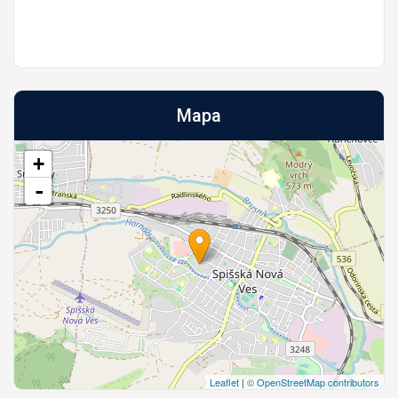
Mapa
+
-
Leaflet
|
© OpenStreetMap contributors