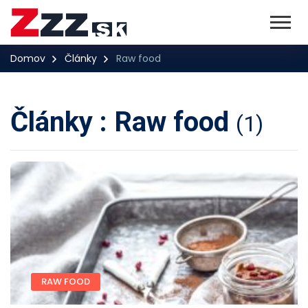
Domov
Články
Raw food
Články : Raw food
(1)
RAW FOOD