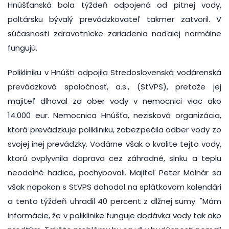
Hnúšťanská bola týždeň odpojená od pitnej vody,
poltársku bývalý prevádzkovateľ takmer zatvoril. V
súčasnosti zdravotnícke zariadenia naďalej normálne
fungujú.
Polikliniku v Hnúšti odpojila Stredoslovenská vodárenská
prevádzková spoločnosť, a.s., (StVPS), pretože jej
majiteľ dlhoval za ober vody v nemocnici viac ako
14.000 eur. Nemocnica Hnúšťa, nezisková organizácia,
ktorá prevádzkuje polikliniku, zabezpečila odber vody zo
svojej inej prevádzky. Vodárne však o kvalite tejto vody,
ktorú ovplyvnila doprava cez záhradné, slnku a teplu
neodolné hadice, pochybovali. Majiteľ Peter Molnár sa
však napokon s StVPS dohodol na splátkovom kalendári
a tento týždeň uhradil 40 percent z dlžnej sumy. "Mám
informácie, že v poliklinike funguje dodávka vody tak ako