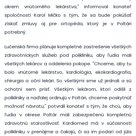
okrem vnútorného lekárstva," informoval konateľ
spoločnosti Karol Mičko s tým, že sa bude pokúšať
získať zmluvy aj pre ortopéda, ktorý je v Poltári
potrebný.
Lučenská firma plánuje kompletné zastrešenie všetkých
zdravotníckych služieb pod polikliniku, aby ľudia mali
všetkých lekárov a oddelenia pokope. "Chceme, aby tu
bolo vnútorné lekárstvo, kardiológia, ekokardiografia,
chirurgia a oční lekári. So všetkými sme už jednali a sú
ochotní sem prísť. Všetkým lekárom, ktorí odišli z
polikliniky a naďalej ordinujú v Poltári, chceme poskytnúť
možnosť návratu," potvrdil konateľ s tým, že chcú, aby
ľudia v okrese Poltár mali zabezpečenú kompletnú
zdravotnú starostlivosť. Kardiomed má v súčasnosti
polikliniku v prenájme a čakajú, či sa im podarí od júla