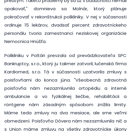
predtým. Takéto problémy by sa už v budúcnosti nemali
opakovať," domnieva sa Molnár, ktorý plánuje
pokračovať v rekonštrukcii polikliniky. V nej v súčasnosti
ordinuje 15 lekárov, dvadsať percent zdravotníckeho
personálu tvoria zamestnanci neziskovej organizácie
Nemocnica Hnúšťa.
Polikliniku v Poltári prevzala od prevádzkovateľa SPC
Bankruptcy, s.r.o., ktorý ju takmer zatvoril, lučenská firma
Kardiomed, s.r.o. Tá v súčasnosti uzatvorila zmluvy s
poisťovňami do konca júna. "Všeobecná zdravotná
poisťovňa nám nezazmluvnila ortopédiu a interné
ambulancie a vo fyzikálnej liečbe, rehabilitácii a
röntgene nám zásadným spôsobom znížila limity.
Máme teda zmluvy na dva mesiace, ale sme veľmi
obmedzení. Poisťovňa Dôvera nám nezazmluvnila nič a
s Union máme zmluvu na všetky zdravotnícke úkony