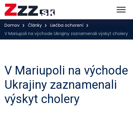
Domov
Články
Liečba ochorení
V Mariupoli na východe Ukrajiny zaznamenali výskyt cholery
V Mariupoli na východe
Ukrajiny zaznamenali
výskyt cholery