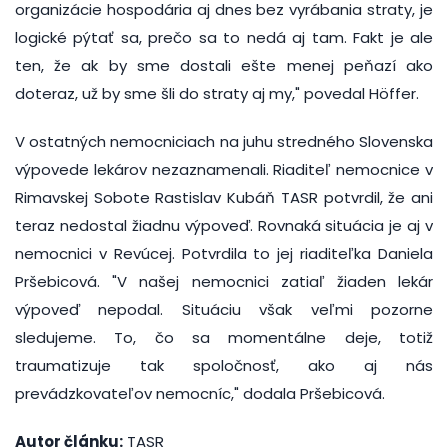
organizácie hospodária aj dnes bez vyrábania straty, je
logické pýtať sa, prečo sa to nedá aj tam. Fakt je ale
ten, že ak by sme dostali ešte menej peňazí ako
doteraz, už by sme šli do straty aj my," povedal Höffer.
V ostatných nemocniciach na juhu stredného Slovenska
výpovede lekárov nezaznamenali. Riaditeľ nemocnice v
Rimavskej Sobote Rastislav Kubáň TASR potvrdil, že ani
teraz nedostal žiadnu výpoveď. Rovnaká situácia je aj v
nemocnici v Revúcej. Potvrdila to jej riaditeľka Daniela
Pršebicová. "V našej nemocnici zatiaľ žiaden lekár
výpoveď nepodal. Situáciu však veľmi pozorne
sledujeme. To, čo sa momentálne deje, totiž
traumatizuje tak spoločnosť, ako aj nás
prevádzkovateľov nemocníc," dodala Pršebicová.
Autor článku:
TASR