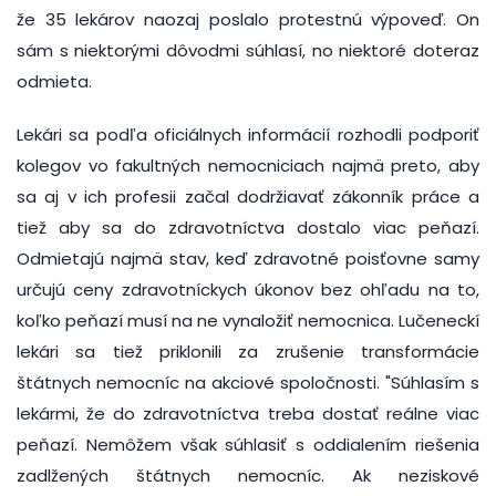
že 35 lekárov naozaj poslalo protestnú výpoveď. On
sám s niektorými dôvodmi súhlasí, no niektoré doteraz
odmieta.
Lekári sa podľa oficiálnych informácií rozhodli podporiť
kolegov vo fakultných nemocniciach najmä preto, aby
sa aj v ich profesii začal dodržiavať zákonník práce a
tiež aby sa do zdravotníctva dostalo viac peňazí.
Odmietajú najmä stav, keď zdravotné poisťovne samy
určujú ceny zdravotníckych úkonov bez ohľadu na to,
koľko peňazí musí na ne vynaložiť nemocnica. Lučeneckí
lekári sa tiež priklonili za zrušenie transformácie
štátnych nemocníc na akciové spoločnosti. "Súhlasím s
lekármi, že do zdravotníctva treba dostať reálne viac
peňazí. Nemôžem však súhlasiť s oddialením riešenia
zadlžených štátnych nemocníc. Ak neziskové