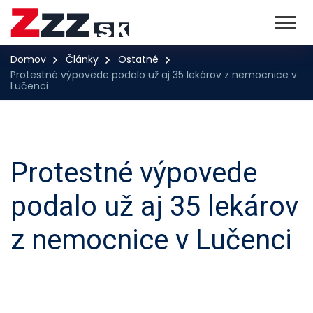
Domov
Články
Ostatné
Protestné výpovede podalo už aj 35 lekárov z nemocnice v
Lučenci
Protestné výpovede
podalo už aj 35 lekárov
z nemocnice v Lučenci