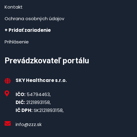
Kontakt
Ochrana osobných údajov
+ Pridať zariadenie
Prihlásenie
Prevádzkovateľ portálu
SKY Healthcare s.r.o.
IČO:
54794463,
DIČ:
2121893158,
IČ DPH:
SK2121893158,
info@zzz.sk