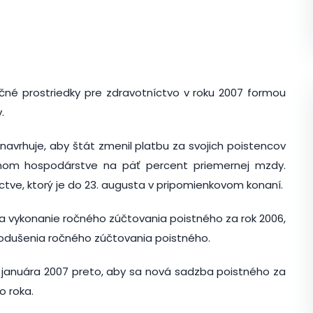
nčné prostriedky pre zdravotníctvo v roku 2007 formou
.
avrhuje, aby štát zmenil platbu za svojich poistencov
nom hospodárstve na päť percent priemernej mzdy.
tve, ktorý je do 23. augusta v pripomienkovom konaní.
a vykonanie ročného zúčtovania poistného za rok 2006,
dnodušenia ročného zúčtovania poistného.
 januára 2007 preto, aby sa nová sadzba poistného za
o roka.