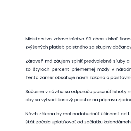
Ministerstvo zdravotníctva SR chce získať fina
zvýšených platieb poistného za skupiny občanov
Zároveň má záujem splniť predvolebné sľuby a n
zo štyroch percent priemernej mzdy v národ
Tento zámer obsahuje návrh zákona o poisťovníc
Súčasne v návrhu sa odporúča posunúť lehoty n
aby sa vytvoril časový priestor na prípravu zje
Návrh zákona by mal nadobudnúť účinnosť od 1.
štát začala uplatňovať od začiatku kalendárneh