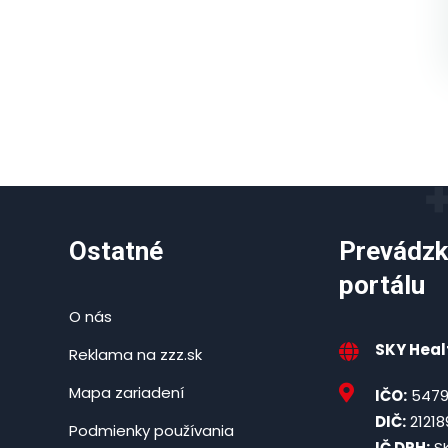
Ostatné
Prevádzk
portálu
O nás
SKY Healt
Reklama na zzz.sk
Mapa zariadení
IČO:
5479
DIČ:
21218
Podmienky používania
IČ DPH:
SK