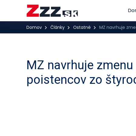
Do
Domov
Články
Ostatné
MZ navrhuje zmen
MZ navrhuje zmenu p
poistencov zo štyro