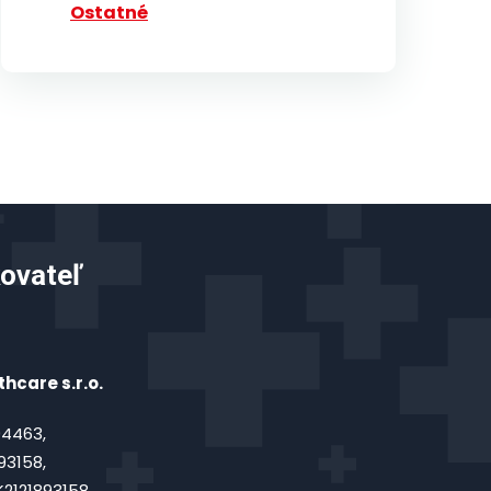
Ostatné
ovateľ
hcare s.r.o.
4463,
93158,
2121893158,