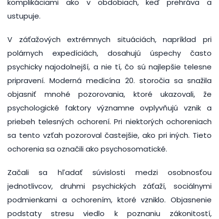
komplikáciami ako v obdobiach, keď prehráva a
ustupuje.
V záťažových extrémnych situáciách, napríklad pri
polárnych expedíciách, dosahujú úspechy často
psychicky najodolnejší, a nie tí, čo sú najlepšie telesne
pripravení. Moderná medicína 20. storočia sa snažila
objasniť mnohé pozorovania, ktoré ukazovali, že
psychologické faktory významne ovplyvňujú vznik a
priebeh telesných ochorení. Pri niektorých ochoreniach
sa tento vzťah pozoroval častejšie, ako pri iných. Tieto
ochorenia sa označili ako psychosomatické.
Začali sa hľadať súvislosti medzi osobnosťou
jednotlivcov, druhmi psychických záťaží, sociálnymi
podmienkami a ochorením, ktoré vzniklo. Objasnenie
podstaty stresu viedlo k poznaniu zákonitostí,