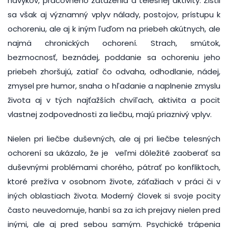
návykov, pracovného zaťaženia a telesnej aktivity. Zistil
sa však aj významný vplyv nálady, postojov, prístupu k
ochoreniu, ale aj k iným ľuďom na priebeh akútnych, ale
najmä chronických ochorení. Strach, smútok,
bezmocnosť, beznádej, poddanie sa ochoreniu jeho
priebeh zhoršujú, zatiaľ čo odvaha, odhodlanie, nádej,
zmysel pre humor, snaha o hľadanie a naplnenie zmyslu
života aj v tých najťažších chvíľach, aktivita a pocit
vlastnej zodpovednosti za liečbu, majú priaznivý vplyv.
Nielen pri liečbe duševných, ale aj pri liečbe telesných
ochorení sa ukázalo, že je veľmi dôležité zaoberať sa
duševnými problémami chorého, pátrať po konfliktoch,
ktoré prežíva v osobnom živote, záťažiach v práci či v
iných oblastiach života. Moderný človek si svoje pocity
často neuvedomuje, hanbí sa za ich prejavy nielen pred
inými, ale aj pred sebou samým. Psychické trápenia