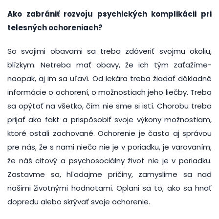
Ako zabrániť rozvoju psychických komplikácii pri
telesných ochoreniach?
So svojimi obavami sa treba zdôveriť svojmu okoliu,
blízkym. Netreba mať obavy, že ich tým zaťažíme-
naopak, aj im sa uľaví. Od lekára treba žiadať dôkladné
informácie o ochorení, o možnostiach jeho liečby. Treba
sa opýtať na všetko, čím nie sme si istí. Chorobu treba
prijať ako fakt a prispôsobiť svoje výkony možnostiam,
ktoré ostali zachované. Ochorenie je často aj správou
pre nás, že s nami niečo nie je v poriadku, je varovaním,
že náš citový a psychosociálny život nie je v poriadku.
Zastavme sa, hľadajme príčiny, zamyslime sa nad
našimi životnými hodnotami. Oplani sa to, ako sa hnať
dopredu alebo skrývať svoje ochorenie.