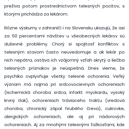
prežíva potom prostredníctvom telesných pocitov, s
ktorými prichádza za lekárom.
Rôzne výskumy v zahraničí i na Slovensku ukazujú, že asi
za 50 percentami návštev u všeobecných lekárov sú
duševné problémy. Chorý si spojitosť konfliktov s
telesným stavom často neuvedomuje a ak lekár po
nich nepátra, ostáva ich vzájomný vzťah skrytý a liečba
telesných príznakov je neúspešná. Dnes vieme, že
psychika ovplyvňuje všetky telesné ochorenia. Veľký
význam má najmä pri srdcovocievnych ochoreniach
(ischemická choroba srdca, infarkt myokardu, vysoký
krvný tlak), ochoreniach tráviaceho traktu (vredová
choroba, chronický zápal hrubého čreva), cukrovke,
alergických ochoreniach, ale aj pri nádorových
ochoreniach. Aj za mnohými telesnými ťažkosťami, kde