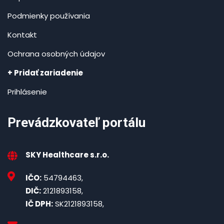
Podmienky používania
Kontakt
Ochrana osobných údajov
+ Pridať zariadenie
Prihlásenie
Prevádzkovateľ portálu
SKY Healthcare s.r.o.
IČO:
54794463,
DIČ:
2121893158,
IČ DPH:
SK2121893158,