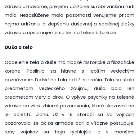
zdravia uznávame, pre jeho udržanie si, robí väčšina ľudí
málo. Nezaslúžene málo pozornosti venujeme pritom
najmä udržaniu a zlepšeniu duševnej a sociálnej zložky
zdravia a upriamujeme sa len na telesné funkcie.
Duša a telo
Oddelenie tela a duše má hlboké historické a filozofické
korene. Posilnilo sa hlavne s lepším vedeckým
poznávaním ľudského tela od 17. storočia. Telo sa stalo
predmetom vedeckého záujmu, duša bola len
predmetom viery a cirkvi. O vplyve psychiky na telesné
zdravie sa však zbierali pozorovania, ktoré ukazovali na
jej dôležitú úlohu. Už v 19. storočí sa vo vojnách
pozorovalo, že ak sa armáde darí a víťazne postupuje,
rany vojakov sa hoja rýchlejšie a s menšími