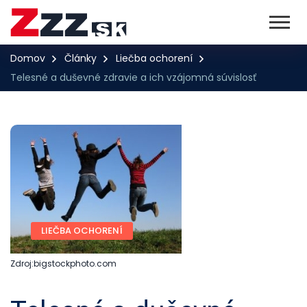
Domov
Články
Liečba ochorení
Telesné a duševné zdravie a ich vzájomná súvislosť
LIEČBA OCHORENÍ
Zdroj:bigstockphoto.com