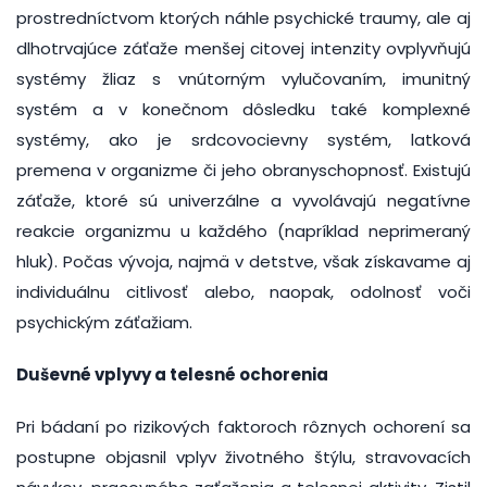
prostredníctvom ktorých náhle psychické traumy, ale aj
dlhotrvajúce záťaže menšej citovej intenzity ovplyvňujú
systémy žliaz s vnútorným vylučovaním, imunitný
systém a v konečnom dôsledku také komplexné
systémy, ako je srdcovocievny systém, latková
premena v organizme či jeho obranyschopnosť. Existujú
záťaže, ktoré sú univerzálne a vyvolávajú negatívne
reakcie organizmu u každého (napríklad neprimeraný
hluk). Počas vývoja, najmä v detstve, však získavame aj
individuálnu citlivosť alebo, naopak, odolnosť voči
psychickým záťažiam.
Duševné vplyvy a telesné ochorenia
Pri bádaní po rizikových faktoroch rôznych ochorení sa
postupne objasnil vplyv životného štýlu, stravovacích