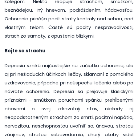
kolegom. Niekto reaguje strachom, smútkom,
beznádejou, iný hnevom, podráždením, hádavosťou.
Ochorenie prináša pocit straty kontroly nad sebou, nad
vlastným telom. Časté sú pocity nespravodlivosti,
strach zo samoty, z opustenia blízkymi.
Bojte sa strachu
Depresia vzniká najčastejšie na začiatku ochorenia, ale
aj pri nežiaducich účinkoch liečby, sklamaní z pomalého
uzdravovania, prípadne pri neúspechu liečenia alebo po
návrate ochorenia. Depresia sa prejavuje klasickými
príznakmi – smútkom, poruchami spánku, prehĺbenými
obavami o svoj zdravotný stav, niekedy aj
neopodstatneným strachom zo smrti, pocitmi napätia,
nervozitou, neschopnosťou uvoľniť sa, únavou, stratou
záujmov, stratou sebavedomia, chorý akoby videl