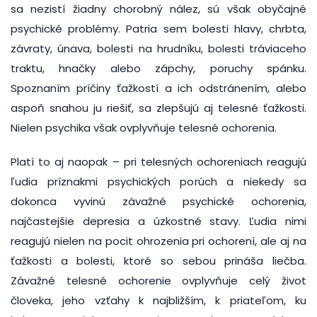
sa nezistí žiadny chorobný nález, sú však obyčajné
psychické problémy. Patria sem bolesti hlavy, chrbta,
závraty, únava, bolesti na hrudníku, bolesti tráviaceho
traktu, hnačky alebo zápchy, poruchy spánku.
Spoznaním príčiny ťažkostí a ich odstránením, alebo
aspoň snahou ju riešiť, sa zlepšujú aj telesné ťažkosti.
Nielen psychika však ovplyvňuje telesné ochorenia.
Platí to aj naopak – pri telesných ochoreniach reagujú
ľudia príznakmi psychických porúch a niekedy sa
dokonca vyvinú závažné psychické ochorenia,
najčastejšie depresia a úzkostné stavy. Ľudia nimi
reagujú nielen na pocit ohrozenia pri ochorení, ale aj na
ťažkosti a bolesti, ktoré so sebou prináša liečba.
Závažné telesné ochorenie ovplyvňuje celý život
človeka, jeho vzťahy k najbližším, k priateľom, ku