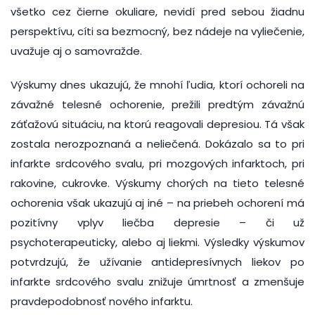
všetko cez čierne okuliare, nevidí pred sebou žiadnu
perspektívu, cíti sa bezmocný, bez nádeje na vyliečenie,
uvažuje aj o samovražde.
Výskumy dnes ukazujú, že mnohí ľudia, ktorí ochoreli na
závažné telesné ochorenie, prežili predtým závažnú
záťažovú situáciu, na ktorú reagovali depresiou. Tá však
zostala nerozpoznaná a neliečená. Dokázalo sa to pri
infarkte srdcového svalu, pri mozgových infarktoch, pri
rakovine, cukrovke. Výskumy chorých na tieto telesné
ochorenia však ukazujú aj iné – na priebeh ochorení má
pozitívny vplyv liečba depresie – či už
psychoterapeuticky, alebo aj liekmi. Výsledky výskumov
potvrdzujú, že užívanie antidepresívnych liekov po
infarkte srdcového svalu znižuje úmrtnosť a zmenšuje
pravdepodobnosť nového infarktu.