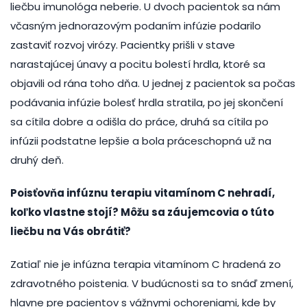
liečbu imunológa neberie. U dvoch pacientok sa nám
včasným jednorazovým podaním infúzie podarilo
zastaviť rozvoj virózy. Pacientky prišli v stave
narastajúcej únavy a pocitu bolestí hrdla, ktoré sa
objavili od rána toho dňa. U jednej z pacientok sa počas
podávania infúzie bolesť hrdla stratila, po jej skončení
sa cítila dobre a odišla do práce, druhá sa cítila po
infúzii podstatne lepšie a bola práceschopná už na
druhý deň.
Poisťovňa infúznu terapiu vitamínom C nehradí,
koľko vlastne stojí? Môžu sa záujemcovia o túto
liečbu na Vás obrátiť?
Zatiaľ nie je infúzna terapia vitamínom C hradená zo
zdravotného poistenia. V budúcnosti sa to snáď zmení,
hlavne pre pacientov s vážnymi ochoreniami, kde by