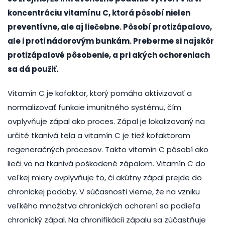
koncentráciu vitamínu C, ktorá pôsobí nielen
preventívne, ale aj liečebne. Pôsobí protizápalovo,
ale i proti nádorovým bunkám. Preberme si najskôr
protizápalové pôsobenie, a pri akých ochoreniach
sa dá použiť.
Vitamín C je kofaktor, ktorý pomáha aktivizovať a
normalizovať funkcie imunitného systému, čím
ovplyvňuje zápal ako proces. Zápal je lokalizovaný na
určité tkanivá tela a vitamín C je tiež kofaktorom
regeneračných procesov. Takto vitamín C pôsobí ako
lieči vo na tkanivá poškodené zápalom. Vitamín C do
veľkej miery ovplyvňuje to, či akútny zápal prejde do
chronickej podoby. V súčasnosti vieme, že na vzniku
veľkého množstva chronických ochorení sa podieľa
chronický zápal. Na chronifikácií zápalu sa zúčastňuje