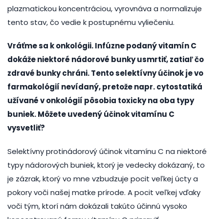
plazmatickou koncentráciou, vyrovnáva a normalizuje
tento stav, čo vedie k postupnému vyliečeniu.
Vráťme sa k onkológii. Infúzne podaný vitamín C
dokáže niektoré nádorové bunky usmrtiť, zatiaľ čo
zdravé bunky chráni. Tento selektívny účinok je vo
farmakológií nevídaný, pretože napr. cytostatiká
užívané v onkológií pôsobia toxicky na oba typy
buniek. Môžete uvedený účinok vitamínu C
vysvetliť?
Selektívny protinádorový účinok vitamínu C na niektoré
typy nádorových buniek, ktorý je vedecky dokázaný, to
je zázrak, ktorý vo mne vzbudzuje pocit veľkej úcty a
pokory voči našej matke prírode. A pocit veľkej vďaky
voči tým, ktorí nám dokázali takúto účinnú vysoko