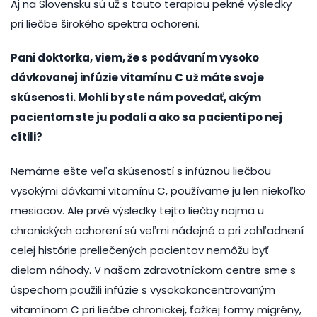
Aj na Slovensku sú už s touto terapiou pekné výsledky
pri liečbe širokého spektra ochorení.
Pani doktorka, viem, že s podávaním vysoko
dávkovanej infúzie vitamínu C už máte svoje
skúsenosti. Mohli by ste nám povedať, akým
pacientom ste ju podali a ako sa pacienti po nej
cítili?
Nemáme ešte veľa skúseností s infúznou liečbou
vysokými dávkami vitamínu C, používame ju len niekoľko
mesiacov. Ale prvé výsledky tejto liečby najmä u
chronických ochorení sú veľmi nádejné a pri zohľadnení
celej histórie preliečených pacientov nemôžu byť
dielom náhody. V našom zdravotníckom centre sme s
úspechom použili infúzie s vysokokoncentrovaným
vitamínom C pri liečbe chronickej, ťažkej formy migrény,