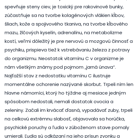
spevňuje steny ciev, je toxický pre rakovinové bunky,
zúčastňuje sa na tvorbe kolagénových vlákien kĺbov,
šliach, kože a spojivového tkaniva, na tvorbe kĺbového
mazu, žlčových kyselín, adrenalínu, na metabolizme
kostí, veľmi dôležitý je pre nervovú a mozgovú činnosť a
psychiku, prispieva tiež k vstrebávaniu železa z potravy
do organizmu. Neostatok vitamínu C v organizme je
nám všetkým známy pod pojmom „jarná únava“.
Najťažší stav z nedostatku vitamínu C ilustruje
momentálne ochorenie nazývané skorbut. Trpeli ním len
hlavne námorníci, ktorý ho týždne aj mesiace jedným
spôsobom nedostali, nemali dostatok ovocia a
zeleniny. Začali im krvácať ďasná, vypadávať zuby, trpeli
na celkovú extrémnu slabosť, objavovala sa horúčka,
psychické poruchy a ľudia v zúboženom stave pomaly
umierali. Ľudia sú odkázaní na jeho prísun zvonku a