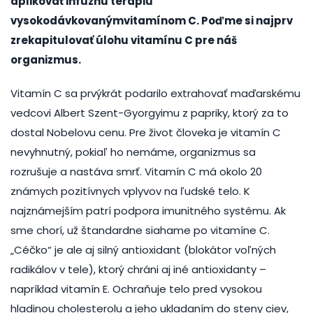
aplikovať infúznu terapiu
vysokodávkovanýmvitamínom C. Poďme si najprv
zrekapitulovať úlohu vitamínu C pre náš
organizmus.
Vitamín C sa prvýkrát podarilo extrahovať maďarskému
vedcovi Albert Szent-Gyorgyimu z papriky, ktorý za to
dostal Nobelovu cenu. Pre život človeka je vitamín C
nevyhnutný, pokiaľ ho nemáme, organizmus sa
rozrušuje a nastáva smrť. Vitamín C má okolo 20
známych pozitívnych vplyvov na ľudské telo. K
najznámejším patrí podpora imunitného systému. Ak
sme chorí, už štandardne siahame po vitamíne C.
„Céčko“ je ale aj silný antioxidant (blokátor voľných
radikálov v tele), ktorý chráni aj iné antioxidanty –
napríklad vitamín E. Ochraňuje telo pred vysokou
hladinou cholesterolu a jeho ukladaním do steny ciev,