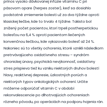
prínos vysoko dávkovanej infúzie vitamínu C pri
pásovom opare (herpes zoster), keď sa dosiahlo
podstatné zmiernenie bolesti už za dva týždne oproti
klasickej liečbe, kde to trvalo 4 týždne. Takisto bol
znížený počet pacientov, ktorí trpeli postherpetickou
bolesťou na 6,4 % oproti pacientom liečených
konvenčnou liečbou, kde vykazovalo bolesť až 24 %.
Nakoniec sú to všetky ochorenia, ktoré vznikli následkom
pretrvávajúceho oxidatívneho stresu – syndróm
chronickej únavy, psychická nevýkonnosť, oxidatívny
stres prispieva tiež ku vzniku niektorých druhov bolestí
hlavy, reaktívnej depresie, úzkostných porúch a
niektorých typov onkologických ochorení. Určite
môžeme odporúčať vitamín C v období
rekonvalescencie po dlhotrvajúcich ochoreniach
rôzneho pôvodu, po operáciách na podporu hojenia rán.