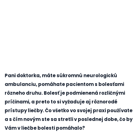
Pani doktorka, máte súkromnú neurologickú
ambulanciu, pomáhate pacientom s bolesťami
rôzneho druhu. Bolesť je podmienená rozličnými
príčinami, a preto to si vyžaduje aj rôznorodé
prístupy liečby. Čo všetko vo svojej praxi používate
a s čím novým ste sa stretli v poslednej dobe, čo by
Vám v liečbe bolesti pomáhalo?