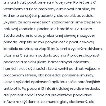
a mala trvalý pocit brnenia v ľavej ruke. Po liečbe s C
vitamínom sa tieto problémy eliminovali natoľko, že
keď sme sa opýtali pacientky, ako sa cíti, povedala:
„Myslím, že som vyliečená“. Zaznamenali sme zlepšenie
celkovej kondície u pacienta s boreliózou v treťom
štádiu ochorenia a po prekonanej cievnej mozgovej
príhode. Zlepšila sa mu pohyblivosť a pocit celkovej
kondície sa výrazne zlepšil. Infúziami s vysokými dávkami
vitamínu C sa nám podarilo zachrániť práceschopnosť
pacienta a recidivujúcimi bakteriálnymi infektami
horných ciest dýchacích, ktoré vznikli po dlhotrvajúcom
pracovnom strese, ako následok porušenej imunity.
Stav si vyžiadal opakovanú aplikáciu stále náročnejších
antibiotík. Po podaní 10 infúzií k ďalšej recidíve nedošlo,
ale pacient chodí stále na preventívne podávanie
infúzie raz týždenne. Je imunologicky sledovaný, ale