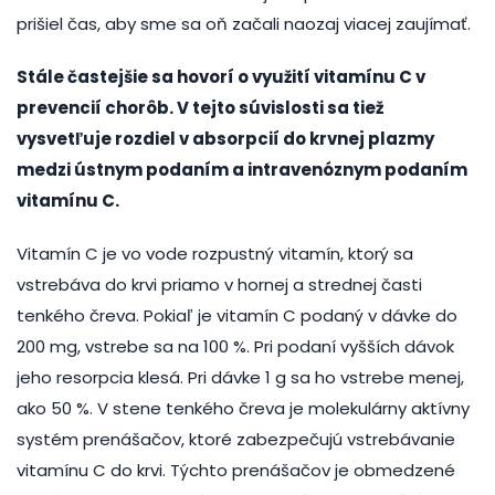
prišiel čas, aby sme sa oň začali naozaj viacej zaujímať.
Stále častejšie sa hovorí o využití vitamínu C v
prevencií chorôb. V tejto súvislosti sa tiež
vysvetľuje rozdiel v absorpcií do krvnej plazmy
medzi ústnym podaním a intravenóznym podaním
vitamínu C.
Vitamín C je vo vode rozpustný vitamín, ktorý sa
vstrebáva do krvi priamo v hornej a strednej časti
tenkého čreva. Pokiaľ je vitamín C podaný v dávke do
200 mg, vstrebe sa na 100 %. Pri podaní vyšších dávok
jeho resorpcia klesá. Pri dávke 1 g sa ho vstrebe menej,
ako 50 %. V stene tenkého čreva je molekulárny aktívny
systém prenášačov, ktoré zabezpečujú vstrebávanie
vitamínu C do krvi. Týchto prenášačov je obmedzené