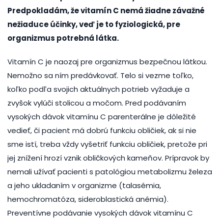
Predpokladám, že vitamín C nemá žiadne závažné
nežiaduce účinky, veď je to fyziologická, pre
organizmus potrebná látka.
Vitamín C je naozaj pre organizmus bezpečnou látkou.
Nemožno sa ním predávkovať. Telo si vezme toľko,
koľko podľa svojich aktuálnych potrieb vyžaduje a
zvyšok vylúči stolicou a močom. Pred podávaním
vysokých dávok vitamínu C parenterálne je dôležité
vedieť, či pacient má dobrú funkciu obličiek, ak si nie
sme istí, treba vždy vyšetriť funkciu obličiek, pretože pri
jej znížení hrozí vznik obličkových kameňov. Prípravok by
nemali užívať pacienti s patológiou metabolizmu železa
a jeho ukladaním v organizme (talasémia,
hemochromatóza, sideroblastická anémia).
Preventívne podávanie vysokých dávok vitamínu C