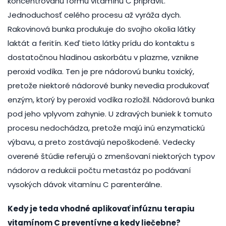
koncentrovanú formu vitamínu C pripraviť.
Jednoduchosť celého procesu až vyráža dych.
Rakovinová bunka produkuje do svojho okolia látky
laktát a feritín. Keď tieto látky prídu do kontaktu s
dostatočnou hladinou askorbátu v plazme, vznikne
peroxid vodíka. Ten je pre nádorovú bunku toxický,
pretože niektoré nádorové bunky nevedia produkovať
enzým, ktorý by peroxid vodíka rozložil. Nádorová bunka
pod jeho vplyvom zahynie. U zdravých buniek k tomuto
procesu nedochádza, pretože majú inú enzymatickú
výbavu, a preto zostávajú nepoškodené. Vedecky
overené štúdie referujú o zmenšovaní niektorých typov
nádorov a redukcii počtu metastáz po podávaní
vysokých dávok vitamínu C parenterálne.
Kedy je teda vhodné aplikovať infúznu terapiu
vitamínom C preventívne a kedy liečebne?