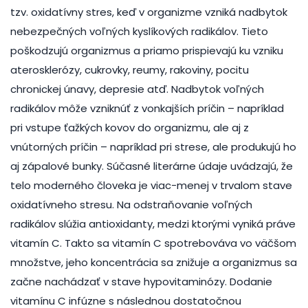
tzv. oxidatívny stres, keď v organizme vzniká nadbytok
nebezpečných voľných kyslíkových radikálov. Tieto
poškodzujú organizmus a priamo prispievajú ku vzniku
aterosklerózy, cukrovky, reumy, rakoviny, pocitu
chronickej únavy, depresie atď. Nadbytok voľných
radikálov môže vzniknúť z vonkajších príčin – napríklad
pri vstupe ťažkých kovov do organizmu, ale aj z
vnútorných príčin – napríklad pri strese, ale produkujú ho
aj zápalové bunky. Súčasné literárne údaje uvádzajú, že
telo moderného človeka je viac-menej v trvalom stave
oxidatívneho stresu. Na odstraňovanie voľných
radikálov slúžia antioxidanty, medzi ktorými vyniká práve
vitamín C. Takto sa vitamín C spotrebováva vo väčšom
množstve, jeho koncentrácia sa znižuje a organizmus sa
začne nachádzať v stave hypovitaminózy. Dodanie
vitamínu C infúzne s následnou dostatočnou