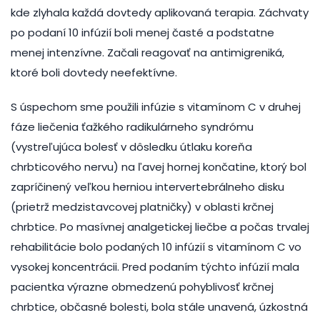
kde zlyhala každá dovtedy aplikovaná terapia. Záchvaty
po podaní 10 infúzií boli menej časté a podstatne
menej intenzívne. Začali reagovať na antimigreniká,
ktoré boli dovtedy neefektívne.
S úspechom sme použili infúzie s vitamínom C v druhej
fáze liečenia ťažkého radikulárneho syndrómu
(vystreľujúca bolesť v dôsledku útlaku koreňa
chrbticového nervu) na ľavej hornej končatine, ktorý bol
zapríčinený veľkou herniou intervertebrálneho disku
(prietrž medzistavcovej platničky) v oblasti krčnej
chrbtice. Po masívnej analgetickej liečbe a počas trvalej
rehabilitácie bolo podaných 10 infúzií s vitamínom C vo
vysokej koncentrácii. Pred podaním týchto infúzií mala
pacientka výrazne obmedzenú pohyblivosť krčnej
chrbtice, občasné bolesti, bola stále unavená, úzkostná