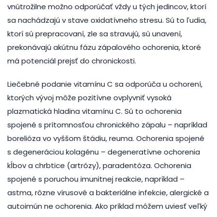
vnútrožilne možno odporúčať vždy u tých jedincov, ktorí
sa nachádzajú v stave oxidatívneho stresu. Sú to ľudia,
ktorí sú prepracovaní, zle sa stravujú, sú unavení,
prekonávajú akútnu fázu zápalového ochorenia, ktoré
má potenciál prejsť do chronickosti.
Liečebné podanie vitamínu C sa odporúča u ochorení,
ktorých vývoj môže pozitívne ovplyvniť vysoká
plazmatická hladina vitamínu C. Sú to ochorenia
spojené s prítomnosťou chronického zápalu – napríklad
borelióza vo vyššom štádiu, reuma. Ochorenia spojené
s degeneráciou kolagénu – degeneratívne ochorenia
kĺbov a chrbtice (artrózy), paradentóza. Ochorenia
spojené s poruchou imunitnej reakcie, napríklad –
astma, rôzne vírusové a bakteriálne infekcie, alergické a
autoimún ne ochorenia. Ako príklad môžem uviesť veľký