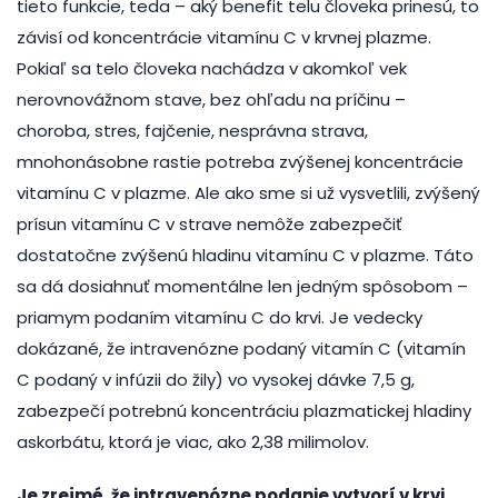
tieto funkcie, teda – aký benefit telu človeka prinesú, to
závisí od koncentrácie vitamínu C v krvnej plazme.
Pokiaľ sa telo človeka nachádza v akomkoľ vek
nerovnovážnom stave, bez ohľadu na príčinu –
choroba, stres, fajčenie, nesprávna strava,
mnohonásobne rastie potreba zvýšenej koncentrácie
vitamínu C v plazme. Ale ako sme si už vysvetlili, zvýšený
prísun vitamínu C v strave nemôže zabezpečiť
dostatočne zvýšenú hladinu vitamínu C v plazme. Táto
sa dá dosiahnuť momentálne len jedným spôsobom –
priamym podaním vitamínu C do krvi. Je vedecky
dokázané, že intravenózne podaný vitamín C (vitamín
C podaný v infúzii do žily) vo vysokej dávke 7,5 g,
zabezpečí potrebnú koncentráciu plazmatickej hladiny
askorbátu, ktorá je viac, ako 2,38 milimolov.
Je zrejmé, že intravenózne podanie vytvorí v krvi