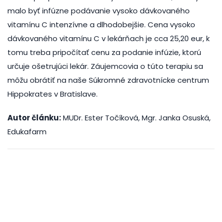
malo byť infúzne podávanie vysoko dávkovaného
vitamínu C intenzívne a dlhodobejšie. Cena vysoko
dávkovaného vitamínu C v lekárňach je cca 25,20 eur, k
tomu treba pripočítať cenu za podanie infúzie, ktorú
určuje ošetrujúci lekár. Záujemcovia o túto terapiu sa
môžu obrátiť na naše Súkromné zdravotnícke centrum
Hippokrates v Bratislave.
Autor článku:
MUDr. Ester Točíková, Mgr. Janka Osuská,
Edukafarm