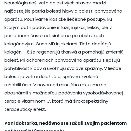
Neurológia rieši veľa bolestivých stavov, medzi
najčastejšie patria bolesti hlavy a bolesti pohybového
aparátu. Používame klasické liečebné postupy, ku
ktorým patrí podávanie infúzií, injekcií, liekov, ale v
poslednom čase radi siahame po obstrekoch
kolagénovými Guna MD injekciami. Tieto dopĺňajú
kolagén – čiže regenerujú tkanivá a pomáhajú zmierniť
bolesť. Pri ochoreniach pohybového aparátu zlepšujú
pohyblivosť kĺbov a uvoľňujú svalové spazmy. V liečbe
bolesti je veľmi dôležitá aj správne zvolená
rehabilitácia. V novembri minulého roku sme sa
oboznámili s možnosťou podávania vysokodávkovanej
terapie vitamínom C, ktorá má širokospektrálny
terapeutický efekt.
Pani doktorka, nedávno ste začali svojim pacientom