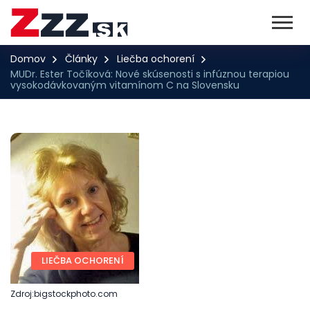
Domov
Články
Liečba ochorení
MUDr. Ester Točíková: Nové skúsenosti s infúznou terapiou
vysokodávkovaným vitamínom C na Slovensku
LIEČBA OCHORENÍ
Zdroj:bigstockphoto.com