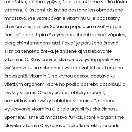
množstvo, z čoho vyplýva, že aj keď užijeme veľkú dávku
vitamínu C ústami, do krvi sa dostane len obmedzené
množstvo. Pre vstrebávanie vitamínu C je podstatný
stav črevnej sliznice. Súčasná populácia a žiaľ – stále
častejšie deti trpia rôznymi poruchami sliznice, zápalmi,
alergickými zmenami atd. Pokiaľ je porušená črevná
sliznica tenkého čreva, je znížené aj vstrebávanie
vitamínu C. Stav črevnej sliznice ovplyvňuj aj vek – vo
vyššom veku sa schopnosť vstrebávať látky z tenkého
čreva zníži. Vitamín C sa krvnou cestou dostáva ku
všetkým orgánom, ktoré ho podľa potreby absorbujú a
zvyšný vitamín C sa vylúči cez obličky močom,
nezužitkované zvyšky tabletiek vitamínu C stolicou.
Vylučovanie vitamínu C z tela urýchli fyzická činnosť.
Spomenuli sme už množstvo funkcií, ktoré v organizme
človeka vitamín C vykonáva. Nakoľko efektívne budú