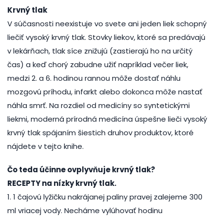
Krvný tlak
V súčasnosti neexistuje vo svete ani jeden liek schopný
liečiť vysoký krvný tlak. Stovky liekov, ktoré sa predávajú
v lekárňach, tlak síce znižujú (zastierajú ho na určitý
čas) a keď chorý zabudne užiť napríklad večer liek,
medzi 2. a 6. hodinou rannou môže dostať náhlu
mozgovú príhodu, infarkt alebo dokonca môže nastať
náhla smrť. Na rozdiel od medicíny so syntetickými
liekmi, moderná prírodná medicína úspešne lieči vysoký
krvný tlak spájaním šiestich druhov produktov, ktoré
nájdete v tejto knihe.
Čo teda účinne ovplyvňuje krvný tlak?
RECEPTY na nízky krvný tlak.
1. 1 čajovú lyžičku nakrájanej paliny pravej zalejeme 300
ml vriacej vody. Necháme vylúhovať hodinu