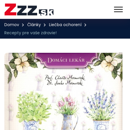
Domov
Články
Liečba ochorení
Recepty pre vaše zdravie!