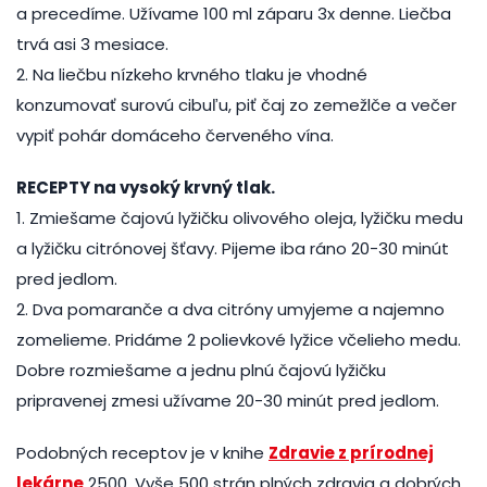
a precedíme. Užívame 100 ml záparu 3x denne. Liečba
trvá asi 3 mesiace.
2. Na liečbu nízkeho krvného tlaku je vhodné
konzumovať surovú cibuľu, piť čaj zo zemežlče a večer
vypiť pohár domáceho červeného vína.
RECEPTY na vysoký krvný tlak.
1. Zmiešame čajovú lyžičku olivového oleja, lyžičku medu
a lyžičku citrónovej šťavy. Pijeme iba ráno 20-30 minút
pred jedlom.
2. Dva pomaranče a dva citróny umyjeme a najemno
zomelieme. Pridáme 2 polievkové lyžice včelieho medu.
Dobre rozmiešame a jednu plnú čajovú lyžičku
pripravenej zmesi užívame 20-30 minút pred jedlom.
Podobných receptov je v knihe
Zdravie z prírodnej
lekárne
2500. Vyše 500 strán plných zdravia a dobrých