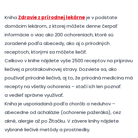
Kniha
Zdravie z prírodnej lekárne
je v podstate
domácim lekárom, z ktorej môžete denne čerpať
informácie o viac ako 200 ochoreniach, ktoré sú
zoradené podľa abecedy, ako aj o prírodných
receptoch, ktorými sa môžete liečiť.
Celkovo v knihe nájdete vyše 2500 receptov na prípravu
liečivej a protirakovinovej stravy. Dozviete sa, ako
používať prírodné liečivá, aj to, že prírodná medicína má
recepty na všetky ochorenia – stačí ich len poznať
a vedieť správne využívať.
Kniha je usporiadaná podľa chorôb a neduhov –
abecedne od achalázie (ochorenie pažeráka), cez
akné, alergie až po Žltačku. V závere knihy nájdete
vybrané liečivé metódy a prostriedky.