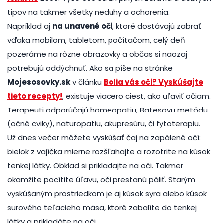
tipov na takmer všetky neduhy a ochorenia.
Napríklad aj
na unavené oči
, ktoré dostávajú zabrať
vďaka mobilom, tabletom, počítačom, celý deň
pozeráme na rôzne obrazovky a občas si naozaj
potrebujú oddýchnuť. Ako sa píše na stránke
Mojesosovky.sk
v článku
Bolia vás oči? Vyskúšajte
tieto recepty!
, existuje viacero ciest, ako uľaviť očiam.
Terapeuti odporúčajú homeopatiu, Batesovu metódu
(očné cviky), naturopatiu, akupresúru, či fytoterapiu.
Už dnes večer môžete vyskúšať čaj na zapálené očí:
bielok z vajíčka mierne rozšľahajte a rozotrite na kúsok
tenkej látky. Obklad si prikladajte na oči. Takmer
okamžite pocítite úľavu, oči prestanú páliť. Starým
vyskúšaným prostriedkom je aj kúsok syra alebo kúsok
surového teľacieho mäsa, ktoré zabalíte do tenkej
látky a prikladáte na oči.