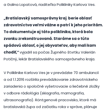
a Galina Lopatová, riaditeľka Polikliniky Karlova Ves.
„Bratislavský samosprávny kraj berie oblasť
zdravotníctva veľmi vážne a patrí k jeho prioritám.
To dokumentuje aj táto poliklinika, ktorá bola
zvonku zrekonštruovaná. Staráme sa o túto
spádovú oblasť, o jej obyvateľov, aby mali kam
chodiť,“
vyjadril sa počas Župného štvrtku Valerián
Potičný, lekár Bratislavského samosprávneho kraja.
V Poliklinike Karlova Ves je v prevádzke 70 ambulancií
a od 1.1.2016 rozšírila prevádzkovanie zdravotníckeho
zariadenia o spoločné vyšetrovacie a liečebné zložky
v odbore rádiológia (skiagrafia, mamografia,
ultrasonografia). Röntgenové pracovisko, ktoré má
bratislavská župa od začiatku roka v správe, plánuje