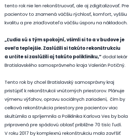
tento rok nie len rekonštruovať, ale aj zdigitalizovať. Pre
pacientov to znamená väčšiu rýchlosť, komfort, vyššiu
kvalitu a pre zriaďovateľa väčšiu úsporu na nákladoch.
„Ľudia sú s tým spokojní, všimli si to a v budove je
oveľa teplejšie. Zaslúžili si takúto rekonštrukciu
a určite si zaslúžili aj takúto polikliniku,“
dodal lekár
Bratislavského samosprávneho kraja Valerián Potičný.
Tento rok by chcel Bratislavský samosprávny kraj
pristúpiť k rekonštrukcii vnútorných priestorov. Plánuje
výmenu výťahov, opravu sociálnych zariadení, čím by
celková rekonštrukcia priestory pre pacientov viac
skultúrnila a spríjemnila a Poliklinika Karlova Ves by bola
pripravená pre spádovú oblasť približne 70 tisíc ľudí.
V roku 2017 by komplexnú rekonštrukciu mala zavŕšiť