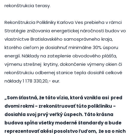
rekonštrukcia terasy.
Rekonštrukcia Polikliniky Karlova Ves prebieha v rámci
Stratégie znižovania energetickej náročnosti budov vo
vlastníctve Bratislavského samosprávneho kraja,
ktorého cieľom je dosiahnuť minimálne 30% úsporu
energií. Náklady na zateplenie obvodového plášťa,
výmenu strešnej krytiny, dokončenie výmeny okien či
rekonštrukciu odbernej stanice tepla dosiahli celkové
náklady 1 178 330,20,- eur.
„Som šťastná, že táto vízia, ktorá vznikla asi pred
dvomi rokmi - zrekonštruovať túto polikliniku -
dosiahla svoj prvý veľký úspech. Táto krásna
budova spĺňa všetky moderné štandardy a bude
reprezentovať akési posolstvo ľuďom, že sa o nich