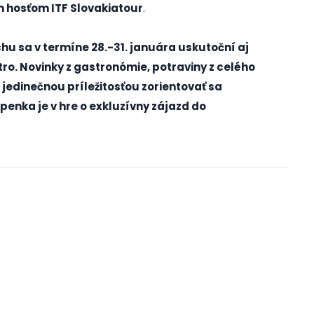
m hosťom ITF Slovakiatour
.
hu sa v termíne 28.-31. januára uskutoční aj
o. Novinky z gastronómie, potraviny z celého
 jedinečnou príležitosťou zorientovať sa
enka je v hre o exkluzívny zájazd do