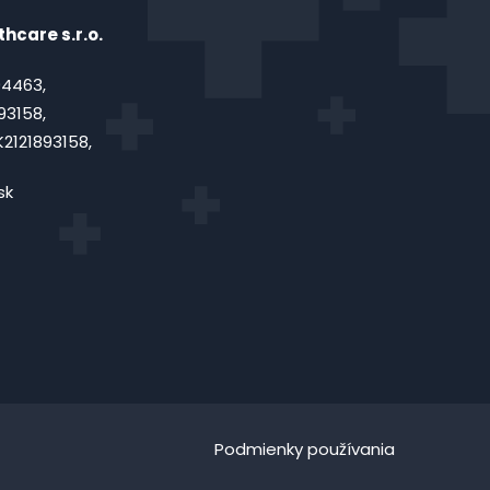
hcare s.r.o.
4463,
93158,
2121893158,
sk
Podmienky používania