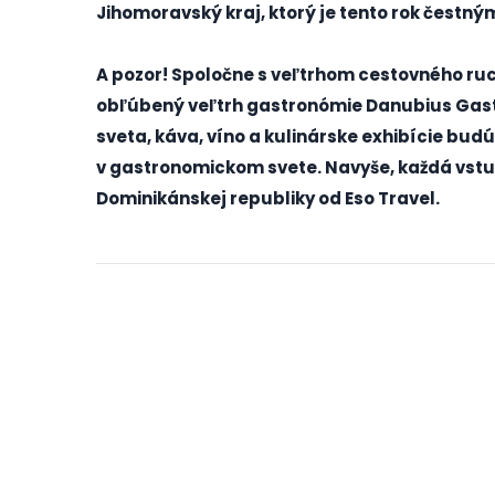
Jihomoravský kraj, ktorý je tento rok čestný
A pozor! Spoločne s veľtrhom cestovného ruc
obľúbený veľtrh gastronómie Danubius Gastr
sveta, káva, víno a kulinárske exhibície budú
v gastronomickom svete. Navyše, každá vstup
Dominikánskej republiky od Eso Travel.