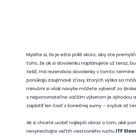
Myslíte si, že je ešte príliš skoro, aby ste prem
toho, že ak si dovolenku naplánujete už teraz,
tešiť, má rezervácia dovolenky v tomto termíne
ponúkajú zaujímavé zľavy, ktorých výška sa môže 
minutmi si však navyše môžete vyberať zo široke
s neporovnateľne väčším výberom je výhodou aj t
zaplatiť len časť z konečnej sumy – zvyšok až t
Ak si chcete urobiť najlepší obraz o tom, aké po
nevynechajte veľtrh cestovného ruchu
ITF Slov