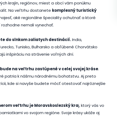
ivých krajín, regiónov, miest a obcí vám ponúknu
kalít. Na veľtrhu dostanete
komplexný turistický
najesť, aké regionálne špeciality ochutnať a ktoré
í rozhodne nemali vynechať.
te do slnkom zaliatych destinácií.
India,
j Turecko, Tunisko, Bulharsko a obľúbené Chorvátsko
 inšpiráciu na strávenie voľných dní.
 bude na veľtrhu zastúpené v celej svojej kráse
.
toré patria k nášmu národnému bohatstvu. Aj preto
zícii, kde si navyše budete môcť otestovať najrôznejšie
nerom veľtrhu je Moravskoslezský kra
j, ktorý vás vo
i pamiatkami vo svojom regióne. Svoje krásy ukáže aj