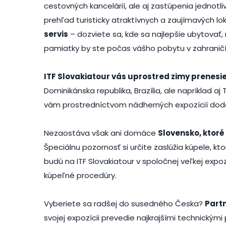
cestovných kancelárií, ale aj zastúpenia jednotl
prehľad turisticky atraktívnych a zaujímavých lo
servis
– dozviete sa, kde sa najlepšie ubytovať, 
pamiatky by ste počas vášho pobytu v zahranič
ITF Slovakiatour vás uprostred zimy prenesie
Dominikánska republika, Brazília, ale napríklad a
vám prostredníctvom nádherných expozícií dodajú
Nezaostáva však ani domáce
Slovensko, ktoré
Špeciálnu pozornosť si určite zaslúžia kúpele, k
budú na ITF Slovakiatour v spoločnej veľkej expo
kúpeľné procedúry.
Vyberiete sa radšej do susedného Česka?
Part
svojej expozícii prevedie najkrajšími technickým