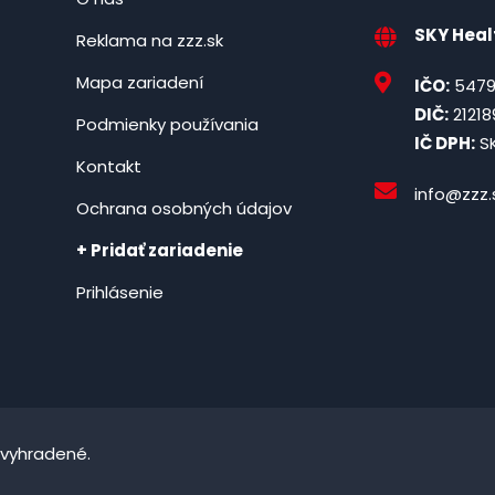
SKY Healt
Reklama na zzz.sk
Mapa zariadení
IČO:
5479
DIČ:
21218
Podmienky používania
IČ DPH:
SK
Kontakt
info@zzz.
Ochrana osobných údajov
+ Pridať zariadenie
Prihlásenie
 vyhradené.