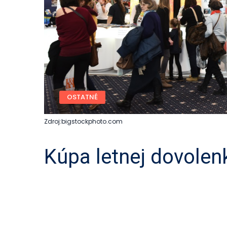
OSTATNÉ
Zdroj:bigstockphoto.com
Kúpa letnej dovolenk