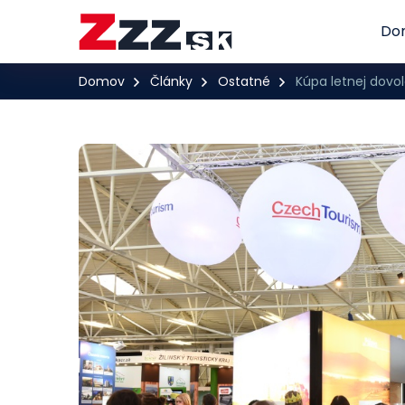
Do
Domov
Články
Ostatné
Kúpa letnej dovol