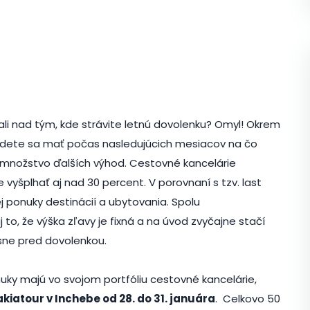
ýšľali nad tým, kde strávite letnú dovolenku? Omyl! Okrem
 budete sa mať počas nasledujúcich mesiacov na čo
 množstvo ďalších výhod. Cestovné kancelárie
vyšplhať aj nad 30 percent. V porovnaní s tzv. last
j ponuky destinácií a ubytovania. Spolu
o, že výška zľavy je fixná a na úvod zvyčajne stačí
esne pred dovolenkou.
nuky majú vo svojom portfóliu cestovné kancelárie,
akiatour v Inchebe od 28. do 31. januára
. Celkovo 50