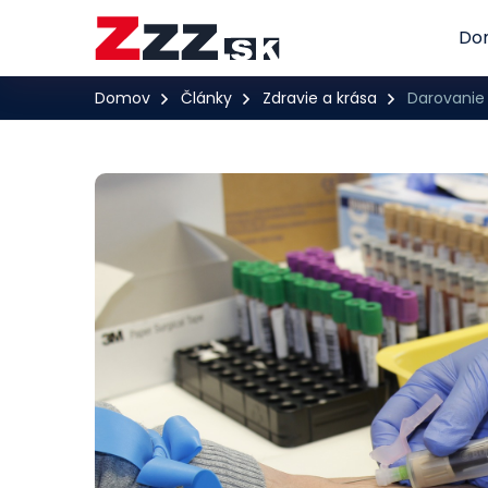
Do
Domov
Články
Zdravie a krása
Darovanie 