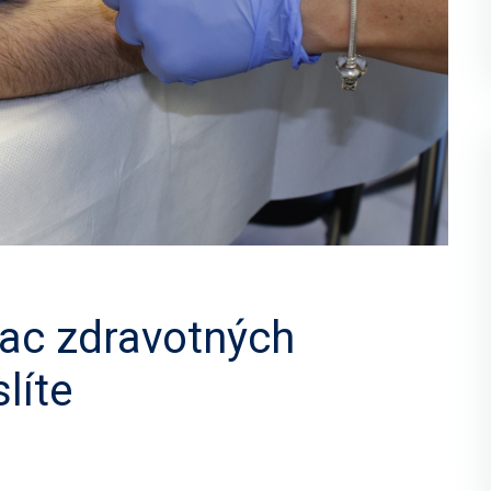
iac zdravotných
líte