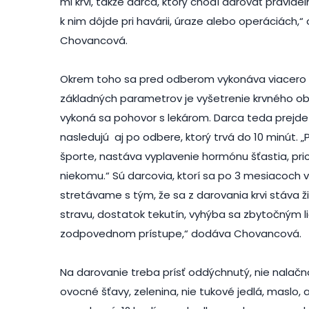
ml krvi, takže darca, ktorý chodí darovať pravidel
k nim dôjde pri havárii, úraze alebo operáciách
Chovancová.
Okrem toho sa pred odberom vykonáva viacero vyš
základných parametrov je vyšetrenie krvného ob
vykoná sa pohovor s lekárom. Darca teda prejde
nasledujú aj po odbere, ktorý trvá do 10 minút.
športe, nastáva vyplavenie hormónu šťastia, pri
niekomu.“ Sú darcovia, ktorí sa po 3 mesiacoch
stretávame s tým, že sa z darovania krvi stáva ž
stravu, dostatok tekutín, vyhýba sa zbytočným li
zodpovednom prístupe,“ dodáva Chovancová.
Na darovanie treba prísť oddýchnutý, nie nalačn
ovocné šťavy, zelenina, nie tukové jedlá, maslo,