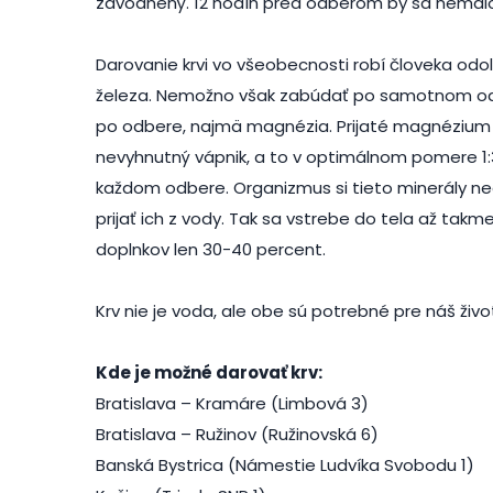
zavodnený. 12 hodín pred odberom by sa nemalo f
Darovanie krvi vo všeobecnosti robí človeka odoln
železa. Nemožno však zabúdať po samotnom odb
po odbere, najmä magnézia. Prijaté magnézium 
nevyhnutný vápnik, a to v optimálnom pomere 1:3
každom odbere. Organizmus si tieto minerály ne
prijať ich z vody. Tak sa vstrebe do tela až tak
doplnkov len 30-40 percent.
Krv nie je voda, ale obe sú potrebné pre náš živo
Kde je možné darovať krv:
Bratislava – Kramáre (Limbová 3)
Bratislava – Ružinov (Ružinovská 6)
Banská Bystrica (Námestie Ludvíka Svobodu 1)