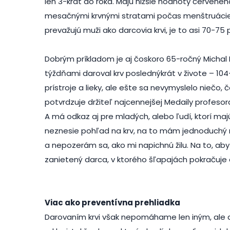
len 3-krát do roka. Majú nižšie hodnoty červenéh
mesačnými krvnými stratami počas menštruácie,
prevažujú muži ako darcovia krvi, je to asi 70-7
Dobrým príkladom je aj čoskoro 65-ročný Michal M
týždňami daroval krv poslednýkrát v živote – 10
prístroje a lieky, ale ešte sa nevymyslelo niečo, č
potvrdzuje držiteľ najcennejšej Medaily profeso
A má odkaz aj pre mladých, alebo ľudí, ktorí majú 
neznesie pohľad na krv, na to mám jednoduchý r
a nepozerám sa, ako mi napichnú žilu. Na to, a
zanietený darca, v ktorého šľapajách pokračuje a
Viac ako preventívna prehliadka
Darovaním krvi však nepomáhame len iným, ale a