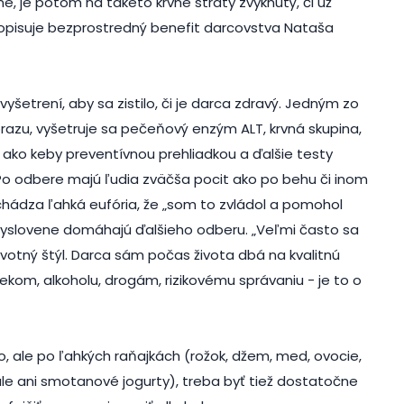
ne, je potom na takéto krvné straty zvyknutý, či už
,“ opisuje bezprostredný benefit darcovstva Nataša
etrení, aby sa zistilo, či je darca zdravý. Jedným zo
razu, vyšetruje sa pečeňový enzým ALT, krvná skupina,
 ako keby preventívnou prehliadkou a ďalšie testy
 „Po odbere majú ľudia zväčša pocit ako po behu či inom
chádza ľahká eufória, že „som to zvládol a pomohol
 vyslovene domáhajú ďalšieho odberu. „Veľmi často sa
ivotný štýl. Darca sám počas života dbá na kvalitnú
ekom, alkoholu, drogám, rizikovému správaniu - je to o
o, ale po ľahkých raňajkách (rožok, džem, med, ovocie,
 ale ani smotanové jogurty), treba byť tiež dostatočne