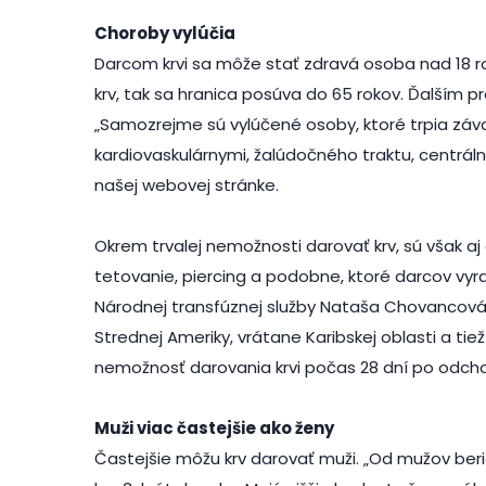
Choroby vylúčia
Darcom krvi sa môže stať zdravá osoba nad 18 rok
krv, tak sa hranica posúva do 65 rokov. Ďalším
„Samozrejme sú vylúčené osoby, ktoré trpia záva
kardiovaskulárnymi, žalúdočného traktu, centrálne
našej webovej stránke.
Okrem trvalej nemožnosti darovať krv, sú však aj
tetovanie, piercing a podobne, ktoré darcov vyra
Národnej transfúznej služby Nataša Chovancová. A 
Strednej Ameriky, vrátane Karibskej oblasti a tiež 
nemožnosť darovania krvi počas 28 dní po odcho
Muži viac častejšie ako ženy
Častejšie môžu krv darovať muži. „Od mužov beri