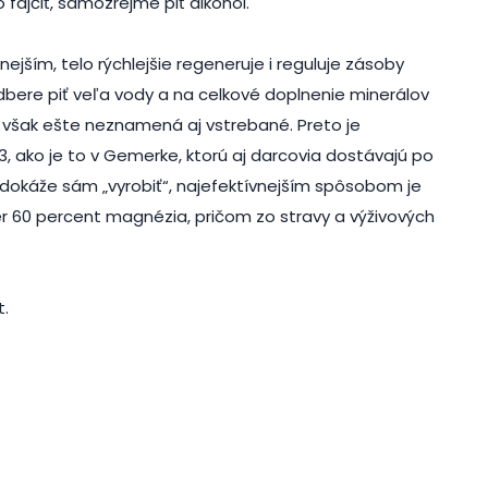
ajčiť, samozrejme piť alkohol.
ejším, telo rýchlejšie regeneruje i reguluje zásoby
ere piť veľa vody a na celkové doplnenie minerálov
však ešte neznamená aj vstrebané. Preto je
, ako je to v Gemerke, ktorú aj darcovia dostávajú po
dokáže sám „vyrobiť“, najefektívnejším spôsobom je
mer 60 percent magnézia, pričom zo stravy a výživových
t.