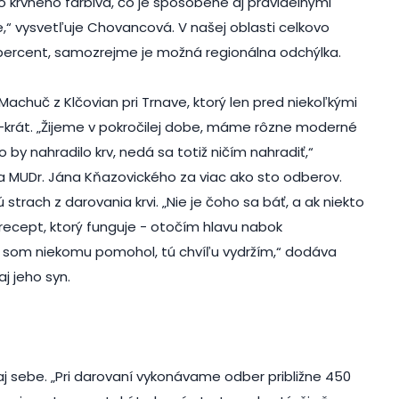
o krvného farbiva, čo je spôsobené aj pravidelnými
“ vysvetľuje Chovancová. V našej oblasti celkovo
5 percent, samozrejme je možná regionálna odchýlka.
achuč z Klčovian pri Trnave, ktorý len pred niekoľkými
4-krát. „Žijeme v pokročilej dobe, máme rôzne moderné
o by nahradilo krv, nedá sa totiž ničím nahradiť,“
ra MUDr. Jána Kňazovického za viac ako sto odberov.
strach z darovania krvi. „Nie je čoho sa báť, a ak niekto
ecept, ktorý funguje - otočím hlavu nabok
by som niekomu pomohol, tú chvíľu vydržím,“ dodáva
j jeho syn.
j sebe. „Pri darovaní vykonávame odber približne 450