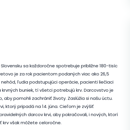
 Na Slovensku sa každoročne spotrebuje približne 180-tisíc
svetovo je za rok pacientom podaných viac ako 26,5
 nehôd, ľudia podstupujúci operácie, pacienti liečiaci
krvných buniek, tí všetci potrebujú krv. Darcovstvo je
to, aby pomohli zachrániť životy. Zaslúžia si našu úctu.
, ktorý pripadá na 14. júna. Cieľom je zvýšiť
avidelných darcov krvi, aby pokračovali, i nových, ktorí
ať krv však môžete celoročne.