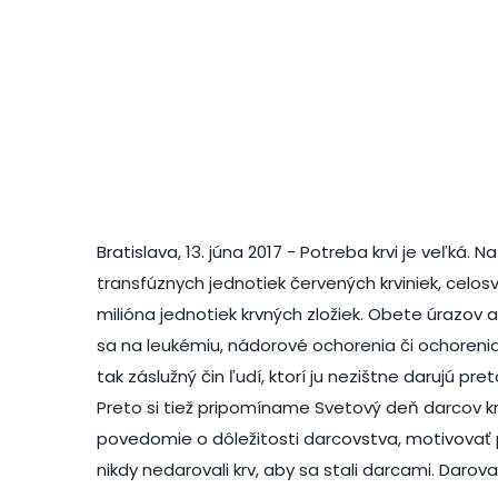
Bratislava, 13. júna 2017 - Potreba krvi je veľká.
transfúznych jednotiek červených krviniek, celo
milióna jednotiek krvných zložiek. Obete úrazov a
sa na leukémiu, nádorové ochorenia či ochorenia 
tak záslužný čin ľudí, ktorí ju nezištne darujú pre
Preto si tiež pripomíname Svetový deň darcov krvi
povedomie o dôležitosti darcovstva, motivovať pr
nikdy nedarovali krv, aby sa stali darcami. Darov