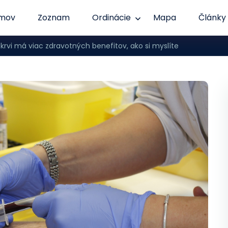
mov
Zoznam
Ordinácie
Mapa
Články
krvi má viac zdravotných benefitov, ako si myslíte