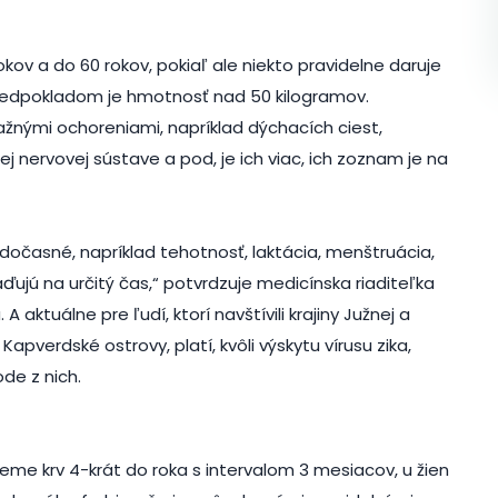
ov a do 60 rokov, pokiaľ ale niekto pravidelne daruje
 predpokladom je hmotnosť nad 50 kilogramov.
žnými ochoreniami, napríklad dýchacích ciest,
j nervovej sústave a pod, je ich viac, ich zoznam je na
 dočasné, napríklad tehotnosť, laktácia, menštruácia,
ďujú na určitý čas,“ potvrdzuje medicínska riaditeľka
aktuálne pre ľudí, ktorí navštívili krajiny Južnej a
Kapverdské ostrovy, platí, kvôli výskytu vírusu zika,
de z nich.
eme krv 4-krát do roka s intervalom 3 mesiacov, u žien