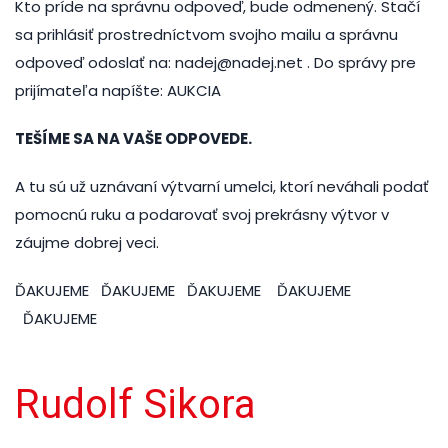
Kto príde na správnu odpoveď, bude odmenený. Stačí
sa prihlásiť prostredníctvom svojho mailu a správnu
odpoveď odoslať na: nadej@nadej.net . Do správy pre
prijímateľa napíšte: AUKCIA
TEŠÍME SA NA VAŠE ODPOVEDE.
A tu sú už uznávaní výtvarní umelci, ktorí neváhali podať
pomocnú ruku a podarovať svoj prekrásny výtvor v
záujme dobrej veci.
ĎAKUJEME ĎAKUJEME ĎAKUJEME ĎAKUJEME
ĎAKUJEME
Rudolf Sikora